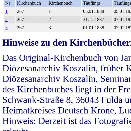
Nr
Kirchenbuch
Kirchenbuch
Täuflings
Täufling
1
267
1
05.01.1838
05.01.18
2
267
2
31.12.1837
07.01.18
3
267
3
01.01.1838
07.01.18
Hinweise zu den Kirchenbücher
Das Original-Kirchenbuch von Jan
Diözesanarchiv Koszalin, früher Kö
Diözesanarchiv Koszalin, Seminar
des Kirchenbuches liegt in der Fr
Schwank-Straße 8, 36043 Fulda u
Heimatkreises Deutsch Krone, Lu
Hinweis: Derzeit ist das Fotograf