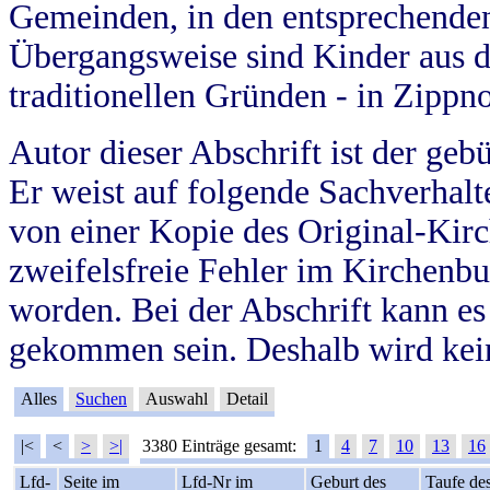
Gemeinden, in den entsprechende
Übergangsweise sind Kinder aus 
traditionellen Gründen - in Zippn
Autor dieser Abschrift ist der geb
Er weist auf folgende Sachverhalte
von einer Kopie des Original-Kirc
zweifelsfreie Fehler im Kirchenbuc
worden. Bei der Abschrift kann e
gekommen sein. Deshalb wird kein
Alles
Suchen
Auswahl
Detail
|<
<
>
>|
3380 Einträge gesamt:
1
4
7
10
13
16
Lfd-
Seite im
Lfd-Nr im
Geburt des
Taufe de