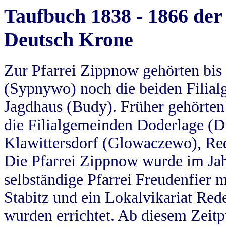
Taufbuch 1838 - 1866 der
Deutsch Krone
Zur Pfarrei Zippnow gehörten bi
(Sypnywo) noch die beiden Filial
Jagdhaus (Budy). Früher gehörten 
die Filialgemeinden Doderlage (D
Klawittersdorf (Glowaczewo), Red
Die Pfarrei Zippnow wurde im Jah
selbständige Pfarrei Freudenfier m
Stabitz und ein Lokalvikariat Red
wurden errichtet. Ab diesem Zeitp