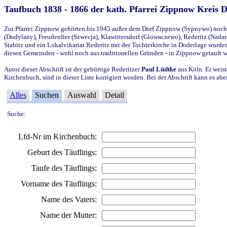
Taufbuch 1838 - 1866 der kath. Pfarrei Zippnow Kreis 
Zur Pfarrei Zippnow gehörten bis 1945 außer dem Dorf Zippnow (Sypnywo) noch d
(Dudylany), Freudenfier (Szwecja), Klawittersdorf (Glowaczewo), Rederitz (Nadarz
Stabitz und ein Lokalvikariat Rederitz mit der Tochterkirche in Doderlage wurd
diesen Gemeinden - wohl noch aus traditionellen Gründen - in Zippnow getauft 
Autor dieser Abschrift ist der gebürtige Rederitzer
Paul Lüdtke
aus Köln. Er weist
Kirchenbuch, sind in dieser Liste korrigiert worden. Bei der Abschrift kann es 
Alles
Suchen
Auswahl
Detail
Suche:
Lfd-Nr im Kirchenbuch:
Geburt des Täuflings:
Taufe des Täuflings:
Vorname des Täuflings:
Name des Vaters:
Name der Mutter: