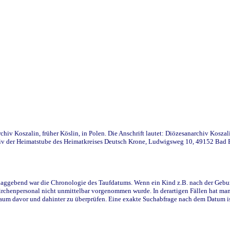
iv Koszalin, früher Köslin, in Polen. Die Anschrift lautet: Diözesanarchiv Koszal
v der Heimatstube des Heimatkreises Deutsch Krone, Ludwigsweg 10, 49152 Bad Ess
ggebend war die Chronologie des Taufdatums. Wenn ein Kind z.B. nach der Geburt 
rchenpersonal nicht unmittelbar vorgenommen wurde. In derartigen Fällen hat man d
raum davor und dahinter zu überprüfen. Eine exakte Suchabfrage nach dem Datum i