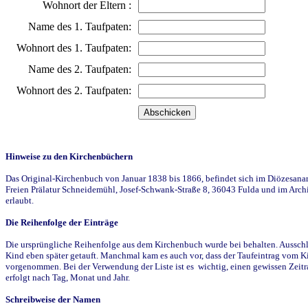
Wohnort der Eltern :
Name des 1. Taufpaten:
Wohnort des 1. Taufpaten:
Name des 2. Taufpaten:
Wohnort des 2. Taufpaten:
Hinweise zu den Kirchenbüchern
Das Original-Kirchenbuch von Januar 1838 bis 1866, befindet sich im Diözesanarch
Freien Prälatur Schneidemühl, Josef-Schwank-Straße 8, 36043 Fulda und im Archi
erlaubt.
Die Reihenfolge der Einträge
Die ursprüngliche Reihenfolge aus dem Kirchenbuch wurde bei behalten. Ausschla
Kind eben später getauft. Manchmal kam es auch vor, dass der Taufeintrag vom Ki
vorgenommen. Bei der Verwendung der Liste ist es wichtig, einen gewissen Zeit
erfolgt nach Tag, Monat und Jahr.
Schreibweise der Namen