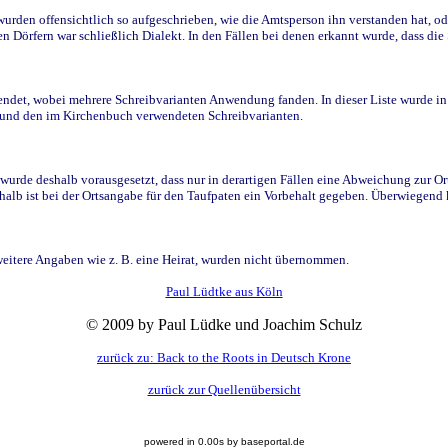
den offensichtlich so aufgeschrieben, wie die Amtsperson ihn verstanden hat, ode
n Dörfern war schließlich Dialekt. In den Fällen bei denen erkannt wurde, dass di
t, wobei mehrere Schreibvarianten Anwendung fanden. In dieser Liste wurde in de
n und den im Kirchenbuch verwendeten Schreibvarianten.
wurde deshalb vorausgesetzt, dass nur in derartigen Fällen eine Abweichung zur O
eshalb ist bei der Ortsangabe für den Taufpaten ein Vorbehalt gegeben. Überwiegen
weitere Angaben wie z. B. eine Heirat, wurden nicht übernommen.
Paul Lüdtke aus Köln
© 2009 by Paul Lüdke und Joachim Schulz
zurück zu: Back to the Roots in Deutsch Krone
zurück zur Quellenübersicht
powered in 0.00s by baseportal.de