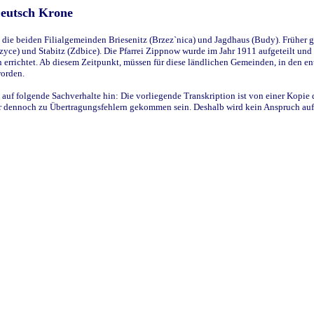
Deutsch Krone
ie beiden Filialgemeinden Briesenitz (Brzez`nica) und Jagdhaus (Budy). Früher g
yce) und Stabitz (Zdbice). Die Pfarrei Zippnow wurde im Jahr 1911 aufgeteilt und e
en errichtet. Ab diesem Zeitpunkt, müssen für diese ländlichen Gemeinden, in den
worden.
 auf folgende Sachverhalte hin: Die vorliegende Transkription ist von einer Kopie 
aber dennoch zu Übertragungsfehlern gekommen sein. Deshalb wird kein Anspruch auf 