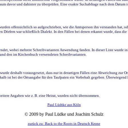
raum davor und dahinter zu überprüfen. Eine exakte Suchabfrage nach dem Datum i
den offensichtlich so aufgeschrieben, wie die Amtsperson ihn verstanden hat, ode
n Dörfern war schließlich Dialekt. In den Fällen bei denen erkannt wurde, dass di
t, wobei mehrere Schreibvarianten Anwendung fanden. In dieser Liste wurde in de
n und den im Kirchenbuch verwendeten Schreibvarianten.
wurde deshalb vorausgesetzt, dass nur in derartigen Fällen eine Abweichung zur O
eshalb ist bei der Ortsangabe für den Taufpaten ein Vorbehalt gegeben. Überwiegen
weitere Angaben wie z. B. eine Heirat, wurden nicht übernommen.
Paul Lüdtke aus Köln
© 2009 by Paul Lüdke und Joachim Schulz
zurück zu: Back to the Roots in Deutsch Krone