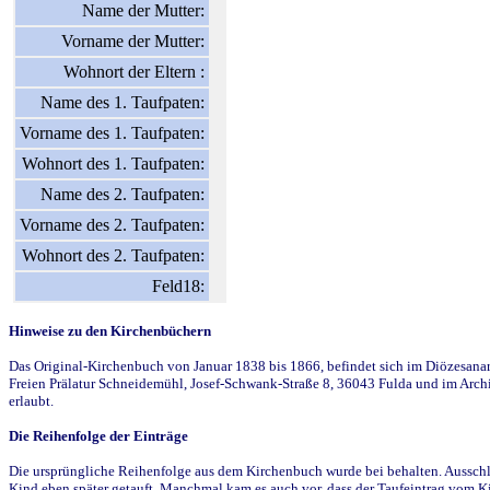
Name der Mutter:
Vorname der Mutter:
Wohnort der Eltern :
Name des 1. Taufpaten:
Vorname des 1. Taufpaten:
Wohnort des 1. Taufpaten:
Name des 2. Taufpaten:
Vorname des 2. Taufpaten:
Wohnort des 2. Taufpaten:
Feld18:
Hinweise zu den Kirchenbüchern
Das Original-Kirchenbuch von Januar 1838 bis 1866, befindet sich im Diözesanarch
Freien Prälatur Schneidemühl, Josef-Schwank-Straße 8, 36043 Fulda und im Archi
erlaubt.
Die Reihenfolge der Einträge
Die ursprüngliche Reihenfolge aus dem Kirchenbuch wurde bei behalten. Ausschla
Kind eben später getauft. Manchmal kam es auch vor, dass der Taufeintrag vom Ki