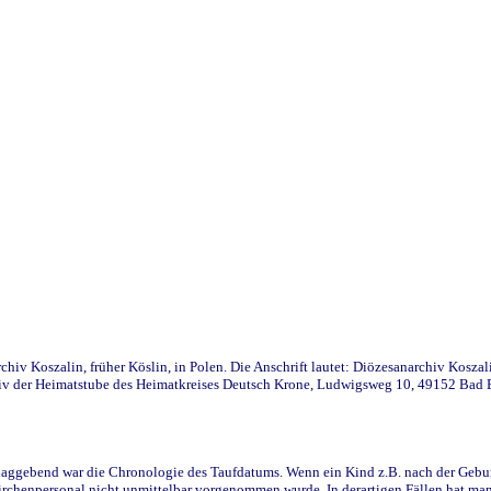
iv Koszalin, früher Köslin, in Polen. Die Anschrift lautet: Diözesanarchiv Koszal
v der Heimatstube des Heimatkreises Deutsch Krone, Ludwigsweg 10, 49152 Bad Ess
ggebend war die Chronologie des Taufdatums. Wenn ein Kind z.B. nach der Geburt 
rchenpersonal nicht unmittelbar vorgenommen wurde. In derartigen Fällen hat man d