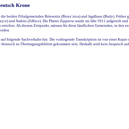
Deutsch Krone
ie beiden Filialgemeinden Briesenitz (Brzez`nica) und Jagdhaus (Budy). Früher g
yce) und Stabitz (Zdbice). Die Pfarrei Zippnow wurde im Jahr 1911 aufgeteilt und e
en errichtet. Ab diesem Zeitpunkt, müssen für diese ländlichen Gemeinden, in den
worden.
 auf folgende Sachverhalte hin: Die vorliegende Transkription ist von einer Kopie 
aber dennoch zu Übertragungsfehlern gekommen sein. Deshalb wird kein Anspruch auf 