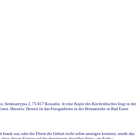
in, Seminarryjna 2, 75-817 Koszalin. Je eine Kopie des Kirchenbuches liegt in der
en. Hinweis: Derzeit ist das Fotografieren in der Heimatstube in Bad Essen
krank war, oder die Eltern die Geburt nicht sofort anzeigen konnten, wurde das
ann diesen Eintrag auf der derzeitigen aktuellen Seite - am Ende -