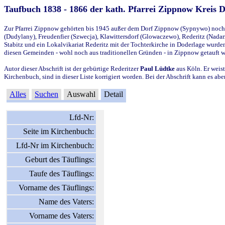
Taufbuch 1838 - 1866 der kath. Pfarrei Zippnow Kreis 
Zur Pfarrei Zippnow gehörten bis 1945 außer dem Dorf Zippnow (Sypnywo) noch d
(Dudylany), Freudenfier (Szwecja), Klawittersdorf (Glowaczewo), Rederitz (Nadarz
Stabitz und ein Lokalvikariat Rederitz mit der Tochterkirche in Doderlage wurd
diesen Gemeinden - wohl noch aus traditionellen Gründen - in Zippnow getauft 
Autor dieser Abschrift ist der gebürtige Rederitzer
Paul Lüdtke
aus Köln. Er weist
Kirchenbuch, sind in dieser Liste korrigiert worden. Bei der Abschrift kann es 
Alles
Suchen
Auswahl
Detail
Lfd-Nr:
Seite im Kirchenbuch:
Lfd-Nr im Kirchenbuch:
Geburt des Täuflings:
Taufe des Täuflings:
Vorname des Täuflings:
Name des Vaters:
Vorname des Vaters: