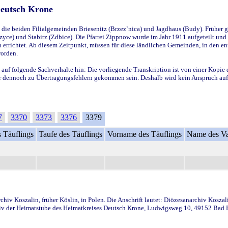
Deutsch Krone
ie beiden Filialgemeinden Briesenitz (Brzez`nica) und Jagdhaus (Budy). Früher g
yce) und Stabitz (Zdbice). Die Pfarrei Zippnow wurde im Jahr 1911 aufgeteilt und e
en errichtet. Ab diesem Zeitpunkt, müssen für diese ländlichen Gemeinden, in den
worden.
 auf folgende Sachverhalte hin: Die vorliegende Transkription ist von einer Kopie 
aber dennoch zu Übertragungsfehlern gekommen sein. Deshalb wird kein Anspruch auf 
7
3370
3373
3376
3379
 Täuflings
Taufe des Täuflings
Vorname des Täuflings
Name des Va
iv Koszalin, früher Köslin, in Polen. Die Anschrift lautet: Diözesanarchiv Koszal
v der Heimatstube des Heimatkreises Deutsch Krone, Ludwigsweg 10, 49152 Bad Ess