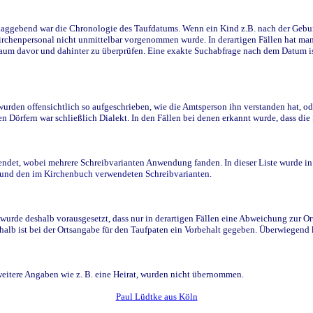
ggebend war die Chronologie des Taufdatums. Wenn ein Kind z.B. nach der Geburt 
rchenpersonal nicht unmittelbar vorgenommen wurde. In derartigen Fällen hat man d
raum davor und dahinter zu überprüfen. Eine exakte Suchabfrage nach dem Datum i
den offensichtlich so aufgeschrieben, wie die Amtsperson ihn verstanden hat, ode
n Dörfern war schließlich Dialekt. In den Fällen bei denen erkannt wurde, dass di
t, wobei mehrere Schreibvarianten Anwendung fanden. In dieser Liste wurde in de
n und den im Kirchenbuch verwendeten Schreibvarianten.
wurde deshalb vorausgesetzt, dass nur in derartigen Fällen eine Abweichung zur O
eshalb ist bei der Ortsangabe für den Taufpaten ein Vorbehalt gegeben. Überwiegen
weitere Angaben wie z. B. eine Heirat, wurden nicht übernommen.
Paul Lüdtke aus Köln