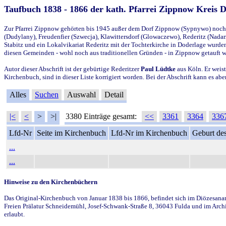
Taufbuch 1838 - 1866 der kath. Pfarrei Zippnow Kreis 
Zur Pfarrei Zippnow gehörten bis 1945 außer dem Dorf Zippnow (Sypnywo) noch d
(Dudylany), Freudenfier (Szwecja), Klawittersdorf (Glowaczewo), Rederitz (Nadarz
Stabitz und ein Lokalvikariat Rederitz mit der Tochterkirche in Doderlage wurd
diesen Gemeinden - wohl noch aus traditionellen Gründen - in Zippnow getauft 
Autor dieser Abschrift ist der gebürtige Rederitzer
Paul Lüdtke
aus Köln. Er weist
Kirchenbuch, sind in dieser Liste korrigiert worden. Bei der Abschrift kann es 
Alles
Suchen
Auswahl
Detail
|<
<
>
>|
3380 Einträge gesamt:
<<
3361
3364
336
Lfd-Nr
Seite im Kirchenbuch
Lfd-Nr im Kirchenbuch
Geburt des
...
...
Hinweise zu den Kirchenbüchern
Das Original-Kirchenbuch von Januar 1838 bis 1866, befindet sich im Diözesanarch
Freien Prälatur Schneidemühl, Josef-Schwank-Straße 8, 36043 Fulda und im Archi
erlaubt.