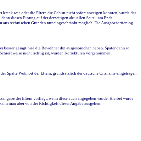
krank war, oder die Eltern die Geburt nicht sofort anzeigen konnten, wurde das
ann diesen Eintrag auf der derzeitigen aktuellen Seite - am Ende -
st aus technischen Gründen nur eingeschränkt möglich. Die Ausgabesortierung
r besser gesagt, wie die Bewohner ihn ausgesprochen haben. Später dann so
e Schreibweise nicht richtig ist, wurden Korrekturen vorgenommen.
r Spalte Wohnort der Eltern, grundsätzlich der deutsche Ortsname eingetragen.
rtsangabe der Eltern vorliegt, wenn diese auch angegeben wurde. Hierbei wurde
d kann man aber von der Richtigkeit dieser Angabe ausgehen.