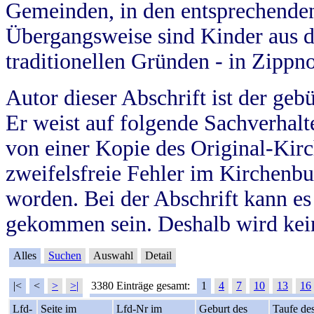
Gemeinden, in den entsprechende
Übergangsweise sind Kinder aus 
traditionellen Gründen - in Zippn
Autor dieser Abschrift ist der geb
Er weist auf folgende Sachverhalte
von einer Kopie des Original-Kirc
zweifelsfreie Fehler im Kirchenbuc
worden. Bei der Abschrift kann e
gekommen sein. Deshalb wird kein
Alles
Suchen
Auswahl
Detail
|<
<
>
>|
3380 Einträge gesamt:
1
4
7
10
13
16
Lfd-
Seite im
Lfd-Nr im
Geburt des
Taufe de