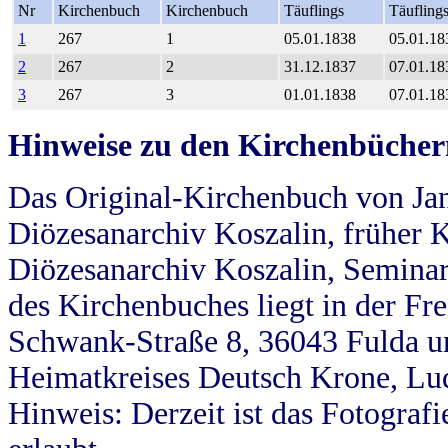
Nr
Kirchenbuch
Kirchenbuch
Täuflings
Täufling
1
267
1
05.01.1838
05.01.18
2
267
2
31.12.1837
07.01.18
3
267
3
01.01.1838
07.01.18
Hinweise zu den Kirchenbücher
Das Original-Kirchenbuch von Jan
Diözesanarchiv Koszalin, früher Kö
Diözesanarchiv Koszalin, Seminar
des Kirchenbuches liegt in der Fr
Schwank-Straße 8, 36043 Fulda u
Heimatkreises Deutsch Krone, Lu
Hinweis: Derzeit ist das Fotograf