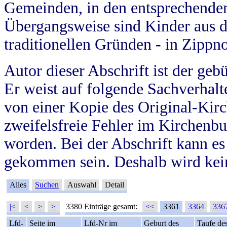
Gemeinden, in den entsprechende
Übergangsweise sind Kinder aus 
traditionellen Gründen - in Zippn
Autor dieser Abschrift ist der geb
Er weist auf folgende Sachverhalte
von einer Kopie des Original-Kirc
zweifelsfreie Fehler im Kirchenbuc
worden. Bei der Abschrift kann e
gekommen sein. Deshalb wird kein
Alles
Suchen
Auswahl
Detail
|<
<
>
>|
3380 Einträge gesamt:
<<
3361
3364
336
Lfd-
Seite im
Lfd-Nr im
Geburt des
Taufe de