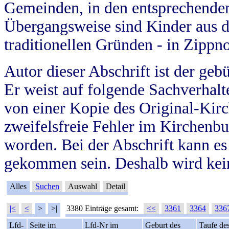
Gemeinden, in den entsprechende
Übergangsweise sind Kinder aus 
traditionellen Gründen - in Zippn
Autor dieser Abschrift ist der geb
Er weist auf folgende Sachverhalte
von einer Kopie des Original-Kirc
zweifelsfreie Fehler im Kirchenbuc
worden. Bei der Abschrift kann e
gekommen sein. Deshalb wird kein
Alles
Suchen
Auswahl
Detail
|<
<
>
>|
3380 Einträge gesamt:
<<
3361
3364
336
Lfd-
Seite im
Lfd-Nr im
Geburt des
Taufe de