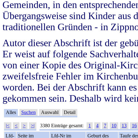
Gemeinden, in den entsprechende
Übergangsweise sind Kinder aus 
traditionellen Gründen - in Zippn
Autor dieser Abschrift ist der geb
Er weist auf folgende Sachverhalte
von einer Kopie des Original-Kirc
zweifelsfreie Fehler im Kirchenbuc
worden. Bei der Abschrift kann e
gekommen sein. Deshalb wird kein
Alles
Suchen
Auswahl
Detail
|<
<
>
>|
3380 Einträge gesamt:
1
4
7
10
13
16
Lfd-
Seite im
Lfd-Nr im
Geburt des
Taufe de