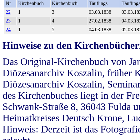
Nr
Kirchenbuch
Kirchenbuch
Täuflings
Täufling
22
1
3
03.03.1838
03.03.18
23
1
4
27.02.1838
04.03.18
24
1
5
04.03.1838
05.03.18
Hinweise zu den Kirchenbücher
Das Original-Kirchenbuch von Jan
Diözesanarchiv Koszalin, früher Kö
Diözesanarchiv Koszalin, Seminar
des Kirchenbuches liegt in der Fr
Schwank-Straße 8, 36043 Fulda u
Heimatkreises Deutsch Krone, Lu
Hinweis: Derzeit ist das Fotograf