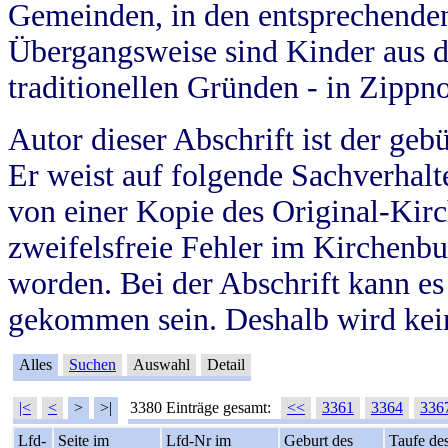
Gemeinden, in den entsprechende
Übergangsweise sind Kinder aus 
traditionellen Gründen - in Zippn
Autor dieser Abschrift ist der geb
Er weist auf folgende Sachverhalte
von einer Kopie des Original-Kirc
zweifelsfreie Fehler im Kirchenbuc
worden. Bei der Abschrift kann e
gekommen sein. Deshalb wird kein
Alles
Suchen
Auswahl
Detail
|<
<
>
>|
3380 Einträge gesamt:
<<
3361
3364
336
Lfd-
Seite im
Lfd-Nr im
Geburt des
Taufe de