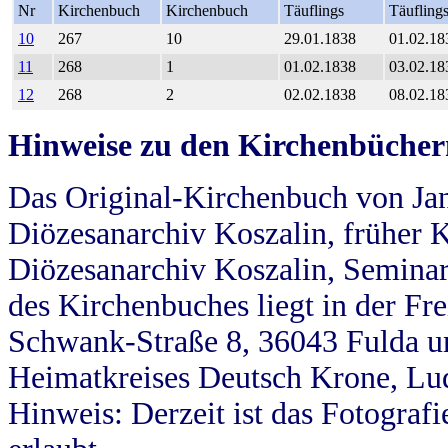
Nr
Kirchenbuch
Kirchenbuch
Täuflings
Täufling
10
267
10
29.01.1838
01.02.18
11
268
1
01.02.1838
03.02.18
12
268
2
02.02.1838
08.02.18
Hinweise zu den Kirchenbücher
Das Original-Kirchenbuch von Jan
Diözesanarchiv Koszalin, früher Kö
Diözesanarchiv Koszalin, Seminar
des Kirchenbuches liegt in der Fr
Schwank-Straße 8, 36043 Fulda u
Heimatkreises Deutsch Krone, Lu
Hinweis: Derzeit ist das Fotograf