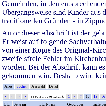
Gemeinden, in den entsprechende
Übergangsweise sind Kinder aus 
traditionellen Gründen - in Zippn
Autor dieser Abschrift ist der geb
Er weist auf folgende Sachverhalte
von einer Kopie des Original-Kirc
zweifelsfreie Fehler im Kirchenbuc
worden. Bei der Abschrift kann e
gekommen sein. Deshalb wird kein
Alles
Suchen
Auswahl
Detail
|<
<
>
>|
3380 Einträge gesamt:
1
4
7
10
13
16
Lfd-
Seite im
Lfd-Nr im
Geburt des
Taufe de