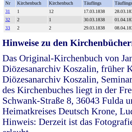
Nr
Kirchenbuch
Kirchenbuch
Täuflings
Täufling
31
1
12
17.03.1838
28.03.18
32
2
1
30.03.1838
01.04.18
33
2
2
29.03.1838
08.04.18
Hinweise zu den Kirchenbücher
Das Original-Kirchenbuch von Jan
Diözesanarchiv Koszalin, früher Kö
Diözesanarchiv Koszalin, Seminar
des Kirchenbuches liegt in der Fr
Schwank-Straße 8, 36043 Fulda u
Heimatkreises Deutsch Krone, Lu
Hinweis: Derzeit ist das Fotograf