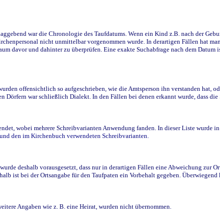
ggebend war die Chronologie des Taufdatums. Wenn ein Kind z.B. nach der Geburt 
rchenpersonal nicht unmittelbar vorgenommen wurde. In derartigen Fällen hat man d
raum davor und dahinter zu überprüfen. Eine exakte Suchabfrage nach dem Datum i
den offensichtlich so aufgeschrieben, wie die Amtsperson ihn verstanden hat, ode
n Dörfern war schließlich Dialekt. In den Fällen bei denen erkannt wurde, dass di
t, wobei mehrere Schreibvarianten Anwendung fanden. In dieser Liste wurde in de
n und den im Kirchenbuch verwendeten Schreibvarianten.
wurde deshalb vorausgesetzt, dass nur in derartigen Fällen eine Abweichung zur O
eshalb ist bei der Ortsangabe für den Taufpaten ein Vorbehalt gegeben. Überwiegen
weitere Angaben wie z. B. eine Heirat, wurden nicht übernommen.