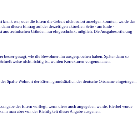
krank war, oder die Eltern die Geburt nicht sofort anzeigen konnten, wurde das
ann diesen Eintrag auf der derzeitigen aktuellen Seite - am Ende -
st aus technischen Gründen nur eingeschränkt möglich. Die Ausgabesortierung
r besser gesagt, wie die Bewohner ihn ausgesprochen haben. Später dann so
e Schreibweise nicht richtig ist, wurden Korrekturen vorgenommen.
r Spalte Wohnort der Eltern, grundsätzlich der deutsche Ortsname eingetragen.
rtsangabe der Eltern vorliegt, wenn diese auch angegeben wurde. Hierbei wurde
d kann man aber von der Richtigkeit dieser Angabe ausgehen.