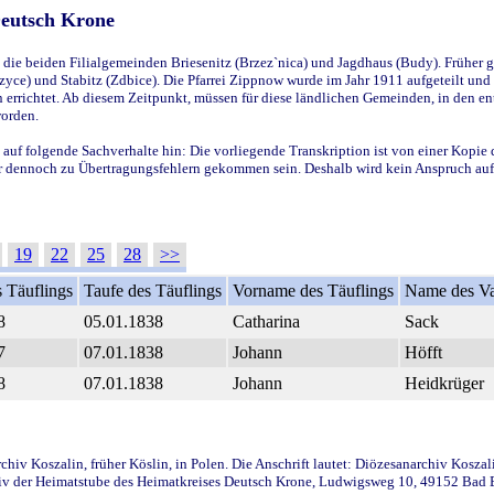
Deutsch Krone
ie beiden Filialgemeinden Briesenitz (Brzez`nica) und Jagdhaus (Budy). Früher g
yce) und Stabitz (Zdbice). Die Pfarrei Zippnow wurde im Jahr 1911 aufgeteilt und e
en errichtet. Ab diesem Zeitpunkt, müssen für diese ländlichen Gemeinden, in den
worden.
 auf folgende Sachverhalte hin: Die vorliegende Transkription ist von einer Kopie 
aber dennoch zu Übertragungsfehlern gekommen sein. Deshalb wird kein Anspruch auf 
19
22
25
28
>>
 Täuflings
Taufe des Täuflings
Vorname des Täuflings
Name des Va
8
05.01.1838
Catharina
Sack
7
07.01.1838
Johann
Höfft
8
07.01.1838
Johann
Heidkrüger
iv Koszalin, früher Köslin, in Polen. Die Anschrift lautet: Diözesanarchiv Koszal
v der Heimatstube des Heimatkreises Deutsch Krone, Ludwigsweg 10, 49152 Bad Ess