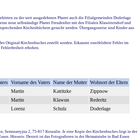
ehörten zu der weit ausgedehnten Pfarrei auch die Filialgemeinden Doderlage
ine neue selbständige Pfarrei Freudenfier mit den Filialen Klawittersdorf und
 entsprechenden Kirchenbüchern gesucht werden. Übergangsweise sind Kinder aus
des Original-Kirchenbuches erstellt worden. Erkannte zweifelsfreie Fehler im
Fehlerfreiheit erhoben.
ters
Vorname des Vaters
Name der Mutter
Wohnort der Eltern
Martin
Katritzke
Zippnow
Martin
Klawun
Rederitz
Lorenz
Schulz
Doderlage
in, Seminarryjna 2, 75-817 Koszalin. Je eine Kopie des Kirchenbuches liegt in der
en. Hinweis: Derzeit ist das Fotografieren in der Heimatstube in Bad Essen