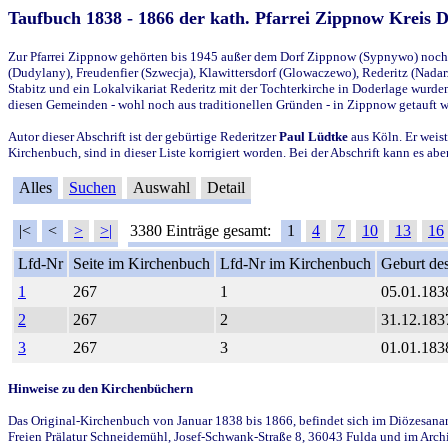
Taufbuch 1838 - 1866 der kath. Pfarrei Zippnow Kreis 
Zur Pfarrei Zippnow gehörten bis 1945 außer dem Dorf Zippnow (Sypnywo) noch d
(Dudylany), Freudenfier (Szwecja), Klawittersdorf (Glowaczewo), Rederitz (Nadarz
Stabitz und ein Lokalvikariat Rederitz mit der Tochterkirche in Doderlage wurd
diesen Gemeinden - wohl noch aus traditionellen Gründen - in Zippnow getauft 
Autor dieser Abschrift ist der gebürtige Rederitzer
Paul Lüdtke
aus Köln. Er weist
Kirchenbuch, sind in dieser Liste korrigiert worden. Bei der Abschrift kann es 
Alles
Suchen
Auswahl
Detail
|<
<
>
>|
3380 Einträge gesamt:
1
4
7
10
13
16
Lfd-Nr
Seite im Kirchenbuch
Lfd-Nr im Kirchenbuch
Geburt des
1
267
1
05.01.183
2
267
2
31.12.183
3
267
3
01.01.183
Hinweise zu den Kirchenbüchern
Das Original-Kirchenbuch von Januar 1838 bis 1866, befindet sich im Diözesanarch
Freien Prälatur Schneidemühl, Josef-Schwank-Straße 8, 36043 Fulda und im Archi