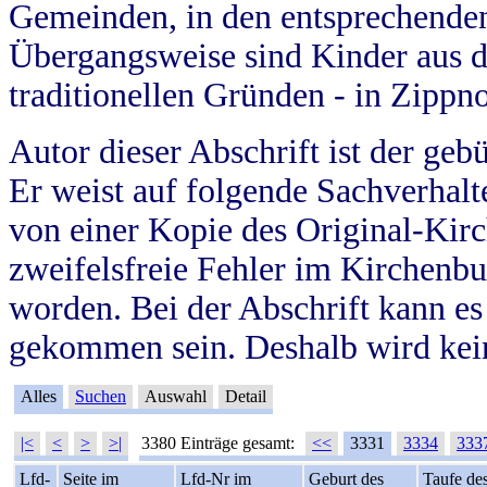
Gemeinden, in den entsprechende
Übergangsweise sind Kinder aus 
traditionellen Gründen - in Zippn
Autor dieser Abschrift ist der geb
Er weist auf folgende Sachverhalte
von einer Kopie des Original-Kirc
zweifelsfreie Fehler im Kirchenbuc
worden. Bei der Abschrift kann e
gekommen sein. Deshalb wird kein
Alles
Suchen
Auswahl
Detail
|<
<
>
>|
3380 Einträge gesamt:
<<
3331
3334
333
Lfd-
Seite im
Lfd-Nr im
Geburt des
Taufe de