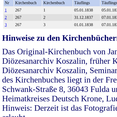
Nr
Kirchenbuch
Kirchenbuch
Täuflings
Täufling
1
267
1
05.01.1838
05.01.18
2
267
2
31.12.1837
07.01.18
3
267
3
01.01.1838
07.01.18
Hinweise zu den Kirchenbücher
Das Original-Kirchenbuch von Jan
Diözesanarchiv Koszalin, früher Kö
Diözesanarchiv Koszalin, Seminar
des Kirchenbuches liegt in der Fr
Schwank-Straße 8, 36043 Fulda u
Heimatkreises Deutsch Krone, Lu
Hinweis: Derzeit ist das Fotograf