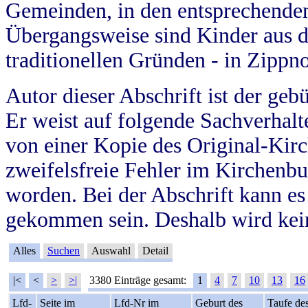
Gemeinden, in den entsprechende
Übergangsweise sind Kinder aus 
traditionellen Gründen - in Zippn
Autor dieser Abschrift ist der geb
Er weist auf folgende Sachverhalte
von einer Kopie des Original-Kirc
zweifelsfreie Fehler im Kirchenbuc
worden. Bei der Abschrift kann e
gekommen sein. Deshalb wird kein
Alles
Suchen
Auswahl
Detail
|<
<
>
>|
3380 Einträge gesamt:
1
4
7
10
13
16
Lfd-
Seite im
Lfd-Nr im
Geburt des
Taufe de