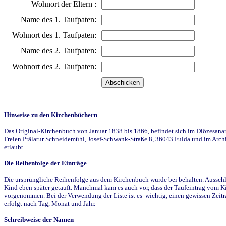
Wohnort der Eltern :
Name des 1. Taufpaten:
Wohnort des 1. Taufpaten:
Name des 2. Taufpaten:
Wohnort des 2. Taufpaten:
Hinweise zu den Kirchenbüchern
Das Original-Kirchenbuch von Januar 1838 bis 1866, befindet sich im Diözesanarch
Freien Prälatur Schneidemühl, Josef-Schwank-Straße 8, 36043 Fulda und im Archi
erlaubt.
Die Reihenfolge der Einträge
Die ursprüngliche Reihenfolge aus dem Kirchenbuch wurde bei behalten. Ausschla
Kind eben später getauft. Manchmal kam es auch vor, dass der Taufeintrag vom Ki
vorgenommen. Bei der Verwendung der Liste ist es wichtig, einen gewissen Zeit
erfolgt nach Tag, Monat und Jahr.
Schreibweise der Namen