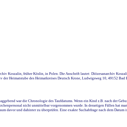
iv Koszalin, früher Köslin, in Polen. Die Anschrift lautet: Diözesanarchiv Koszal
v der Heimatstube des Heimatkreises Deutsch Krone, Ludwigsweg 10, 49152 Bad Ess
ggebend war die Chronologie des Taufdatums. Wenn ein Kind z.B. nach der Geburt 
rchenpersonal nicht unmittelbar vorgenommen wurde. In derartigen Fällen hat man d
raum davor und dahinter zu überprüfen. Eine exakte Suchabfrage nach dem Datum i