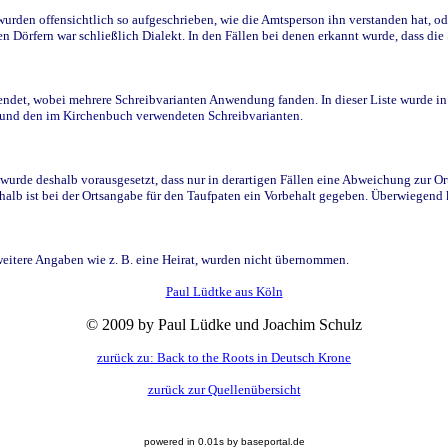
den offensichtlich so aufgeschrieben, wie die Amtsperson ihn verstanden hat, ode
n Dörfern war schließlich Dialekt. In den Fällen bei denen erkannt wurde, dass di
t, wobei mehrere Schreibvarianten Anwendung fanden. In dieser Liste wurde in de
n und den im Kirchenbuch verwendeten Schreibvarianten.
wurde deshalb vorausgesetzt, dass nur in derartigen Fällen eine Abweichung zur O
eshalb ist bei der Ortsangabe für den Taufpaten ein Vorbehalt gegeben. Überwiegen
weitere Angaben wie z. B. eine Heirat, wurden nicht übernommen.
Paul Lüdtke aus Köln
© 2009 by Paul Lüdke und Joachim Schulz
zurück zu: Back to the Roots in Deutsch Krone
zurück zur Quellenübersicht
powered in 0.01s by baseportal.de