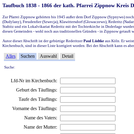
Taufbuch 1838 - 1866 der kath. Pfarrei Zippnow Kreis 
Zur Pfarrei Zippnow gehörten bis 1945 außer dem Dorf Zippnow (Sypnywo) noch d
(Dudylany), Freudenfier (Szwecja), Klawittersdorf (Glowaczewo), Rederitz (Nadarz
Stabitz und ein Lokalvikariat Rederitz mit der Tochterkirche in Doderlage wurd
diesen Gemeinden - wohl noch aus traditionellen Gründen - in Zippnow getauft 
Autor dieser Abschrift ist der gebürtige Rederitzer
Paul Lüdtke
aus Köln. Er weist
Kirchenbuch, sind in dieser Liste korrigiert worden. Bei der Abschrift kann es 
Alles
Suchen
Auswahl
Detail
Suche:
Lfd-Nr im Kirchenbuch:
Geburt des Täuflings:
Taufe des Täuflings:
Vorname des Täuflings:
Name des Vaters:
Name der Mutter: