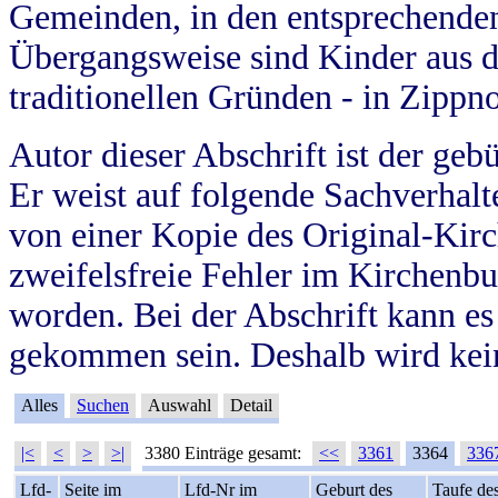
Gemeinden, in den entsprechende
Übergangsweise sind Kinder aus 
traditionellen Gründen - in Zippn
Autor dieser Abschrift ist der geb
Er weist auf folgende Sachverhalte
von einer Kopie des Original-Kirc
zweifelsfreie Fehler im Kirchenbuc
worden. Bei der Abschrift kann e
gekommen sein. Deshalb wird kein
Alles
Suchen
Auswahl
Detail
|<
<
>
>|
3380 Einträge gesamt:
<<
3361
3364
336
Lfd-
Seite im
Lfd-Nr im
Geburt des
Taufe de