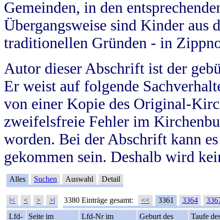
Gemeinden, in den entsprechende
Übergangsweise sind Kinder aus 
traditionellen Gründen - in Zippn
Autor dieser Abschrift ist der geb
Er weist auf folgende Sachverhalte
von einer Kopie des Original-Kirc
zweifelsfreie Fehler im Kirchenbuc
worden. Bei der Abschrift kann e
gekommen sein. Deshalb wird kein
Alles
Suchen
Auswahl
Detail
|<
<
>
>|
3380 Einträge gesamt:
<<
3361
3364
336
Lfd-
Seite im
Lfd-Nr im
Geburt des
Taufe de