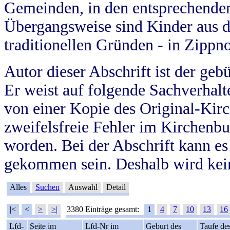
Gemeinden, in den entsprechende
Übergangsweise sind Kinder aus 
traditionellen Gründen - in Zippn
Autor dieser Abschrift ist der geb
Er weist auf folgende Sachverhalte
von einer Kopie des Original-Kirc
zweifelsfreie Fehler im Kirchenbuc
worden. Bei der Abschrift kann e
gekommen sein. Deshalb wird kein
Alles
Suchen
Auswahl
Detail
|<
<
>
>|
3380 Einträge gesamt:
1
4
7
10
13
16
Lfd-
Seite im
Lfd-Nr im
Geburt des
Taufe de