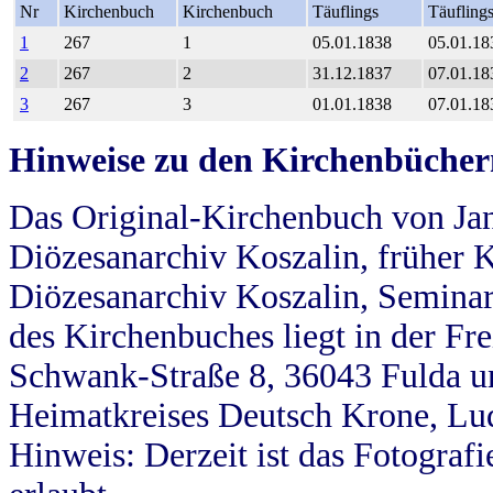
Nr
Kirchenbuch
Kirchenbuch
Täuflings
Täufling
1
267
1
05.01.1838
05.01.18
2
267
2
31.12.1837
07.01.18
3
267
3
01.01.1838
07.01.18
Hinweise zu den Kirchenbücher
Das Original-Kirchenbuch von Jan
Diözesanarchiv Koszalin, früher Kö
Diözesanarchiv Koszalin, Seminar
des Kirchenbuches liegt in der Fr
Schwank-Straße 8, 36043 Fulda u
Heimatkreises Deutsch Krone, Lu
Hinweis: Derzeit ist das Fotograf