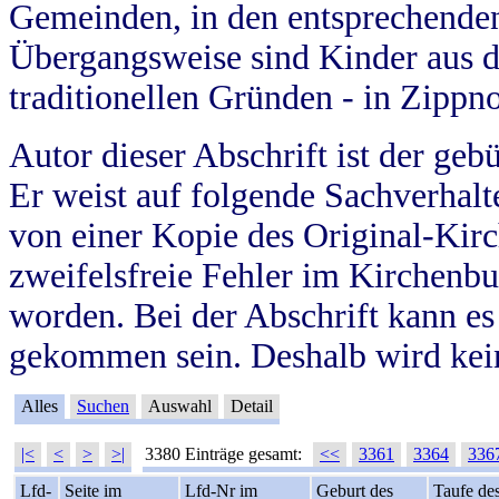
Gemeinden, in den entsprechende
Übergangsweise sind Kinder aus 
traditionellen Gründen - in Zippn
Autor dieser Abschrift ist der geb
Er weist auf folgende Sachverhalte
von einer Kopie des Original-Kirc
zweifelsfreie Fehler im Kirchenbuc
worden. Bei der Abschrift kann e
gekommen sein. Deshalb wird kein
Alles
Suchen
Auswahl
Detail
|<
<
>
>|
3380 Einträge gesamt:
<<
3361
3364
336
Lfd-
Seite im
Lfd-Nr im
Geburt des
Taufe de