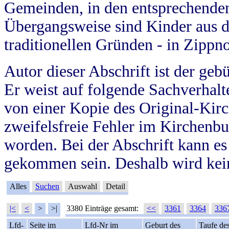
Gemeinden, in den entsprechende
Übergangsweise sind Kinder aus 
traditionellen Gründen - in Zippn
Autor dieser Abschrift ist der geb
Er weist auf folgende Sachverhalte
von einer Kopie des Original-Kirc
zweifelsfreie Fehler im Kirchenbuc
worden. Bei der Abschrift kann e
gekommen sein. Deshalb wird kein
Alles
Suchen
Auswahl
Detail
|<
<
>
>|
3380 Einträge gesamt:
<<
3361
3364
336
Lfd-
Seite im
Lfd-Nr im
Geburt des
Taufe de