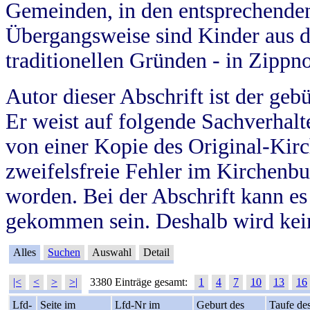
Gemeinden, in den entsprechende
Übergangsweise sind Kinder aus 
traditionellen Gründen - in Zippn
Autor dieser Abschrift ist der geb
Er weist auf folgende Sachverhalte
von einer Kopie des Original-Kirc
zweifelsfreie Fehler im Kirchenbuc
worden. Bei der Abschrift kann e
gekommen sein. Deshalb wird kein
Alles
Suchen
Auswahl
Detail
|<
<
>
>|
3380 Einträge gesamt:
1
4
7
10
13
16
Lfd-
Seite im
Lfd-Nr im
Geburt des
Taufe de