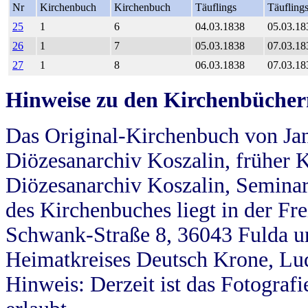
Nr
Kirchenbuch
Kirchenbuch
Täuflings
Täufling
25
1
6
04.03.1838
05.03.18
26
1
7
05.03.1838
07.03.18
27
1
8
06.03.1838
07.03.18
Hinweise zu den Kirchenbücher
Das Original-Kirchenbuch von Jan
Diözesanarchiv Koszalin, früher Kö
Diözesanarchiv Koszalin, Seminar
des Kirchenbuches liegt in der Fr
Schwank-Straße 8, 36043 Fulda u
Heimatkreises Deutsch Krone, Lu
Hinweis: Derzeit ist das Fotograf