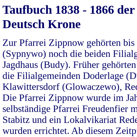
Taufbuch 1838 - 1866 der
Deutsch Krone
Zur Pfarrei Zippnow gehörten bi
(Sypnywo) noch die beiden Filial
Jagdhaus (Budy). Früher gehörten 
die Filialgemeinden Doderlage (D
Klawittersdorf (Glowaczewo), Red
Die Pfarrei Zippnow wurde im Jah
selbständige Pfarrei Freudenfier m
Stabitz und ein Lokalvikariat Red
wurden errichtet. Ab diesem Zeitp