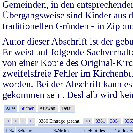
Gemeinden, in den entsprechende
Übergangsweise sind Kinder aus 
traditionellen Gründen - in Zippn
Autor dieser Abschrift ist der geb
Er weist auf folgende Sachverhalte
von einer Kopie des Original-Kirc
zweifelsfreie Fehler im Kirchenbuc
worden. Bei der Abschrift kann e
gekommen sein. Deshalb wird kein
Alles
Suchen
Auswahl
Detail
|<
<
>
>|
3380 Einträge gesamt:
<<
3361
3364
336
Lfd-
Seite im
Lfd-Nr im
Geburt des
Taufe de