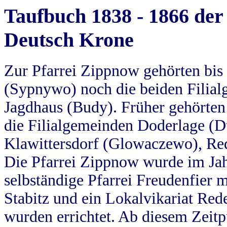
Taufbuch 1838 - 1866 der
Deutsch Krone
Zur Pfarrei Zippnow gehörten bi
(Sypnywo) noch die beiden Filial
Jagdhaus (Budy). Früher gehörten 
die Filialgemeinden Doderlage (D
Klawittersdorf (Glowaczewo), Red
Die Pfarrei Zippnow wurde im Jah
selbständige Pfarrei Freudenfier m
Stabitz und ein Lokalvikariat Red
wurden errichtet. Ab diesem Zeitp