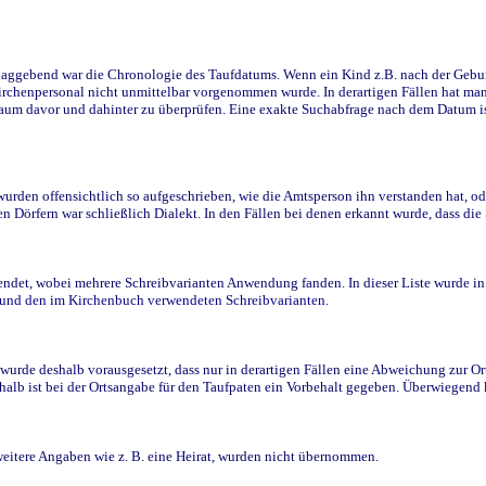
ggebend war die Chronologie des Taufdatums. Wenn ein Kind z.B. nach der Geburt 
rchenpersonal nicht unmittelbar vorgenommen wurde. In derartigen Fällen hat man d
raum davor und dahinter zu überprüfen. Eine exakte Suchabfrage nach dem Datum i
den offensichtlich so aufgeschrieben, wie die Amtsperson ihn verstanden hat, ode
n Dörfern war schließlich Dialekt. In den Fällen bei denen erkannt wurde, dass di
t, wobei mehrere Schreibvarianten Anwendung fanden. In dieser Liste wurde in de
n und den im Kirchenbuch verwendeten Schreibvarianten.
wurde deshalb vorausgesetzt, dass nur in derartigen Fällen eine Abweichung zur O
eshalb ist bei der Ortsangabe für den Taufpaten ein Vorbehalt gegeben. Überwiegen
weitere Angaben wie z. B. eine Heirat, wurden nicht übernommen.