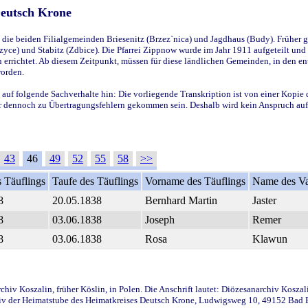
Deutsch Krone
ie beiden Filialgemeinden Briesenitz (Brzez`nica) und Jagdhaus (Budy). Früher g
yce) und Stabitz (Zdbice). Die Pfarrei Zippnow wurde im Jahr 1911 aufgeteilt und e
en errichtet. Ab diesem Zeitpunkt, müssen für diese ländlichen Gemeinden, in den
worden.
 auf folgende Sachverhalte hin: Die vorliegende Transkription ist von einer Kopie 
aber dennoch zu Übertragungsfehlern gekommen sein. Deshalb wird kein Anspruch auf 
43
46
49
52
55
58
>>
 Täuflings
Taufe des Täuflings
Vorname des Täuflings
Name des Va
8
20.05.1838
Bernhard Martin
Jaster
8
03.06.1838
Joseph
Remer
8
03.06.1838
Rosa
Klawun
iv Koszalin, früher Köslin, in Polen. Die Anschrift lautet: Diözesanarchiv Koszal
v der Heimatstube des Heimatkreises Deutsch Krone, Ludwigsweg 10, 49152 Bad Ess