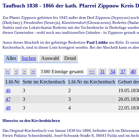
Taufbuch 1838 - 1866 der kath. Pfarrei Zippnow Kreis 
Zur Pfarrei Zippnow gehörten bis 1945 außer dem Dorf Zippnow (Sypnywo) noch d
(Dudylany), Freudenfier (Szwecja), Klawittersdorf (Glowaczewo), Rederitz (Nadarz
Stabitz und ein Lokalvikariat Rederitz mit der Tochterkirche in Doderlage wurd
diesen Gemeinden - wohl noch aus traditionellen Gründen - in Zippnow getauft 
Autor dieser Abschrift ist der gebürtige Rederitzer
Paul Lüdtke
aus Köln. Er weist
Kirchenbuch, sind in dieser Liste korrigiert worden. Bei der Abschrift kann es 
Alles
Suchen
Auswahl
Detail
|<
<
>
>|
3380 Einträge gesamt:
<<
31
34
37
40
Lfd-Nr
Seite im Kirchenbuch
Lfd-Nr im Kirchenbuch
Geburt des
46
3
2
19.05.183
47
3
3
26.05.183
48
3
4
22.05.183
Hinweise zu den Kirchenbüchern
Das Original-Kirchenbuch von Januar 1838 bis 1866, befindet sich im Diözesanarch
Freien Prälatur Schneidemühl, Josef-Schwank-Straße 8, 36043 Fulda und im Archi