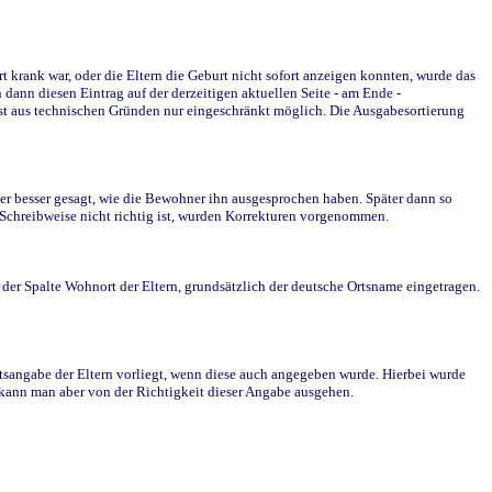
krank war, oder die Eltern die Geburt nicht sofort anzeigen konnten, wurde das
ann diesen Eintrag auf der derzeitigen aktuellen Seite - am Ende -
st aus technischen Gründen nur eingeschränkt möglich. Die Ausgabesortierung
r besser gesagt, wie die Bewohner ihn ausgesprochen haben. Später dann so
e Schreibweise nicht richtig ist, wurden Korrekturen vorgenommen.
r Spalte Wohnort der Eltern, grundsätzlich der deutsche Ortsname eingetragen.
rtsangabe der Eltern vorliegt, wenn diese auch angegeben wurde. Hierbei wurde
d kann man aber von der Richtigkeit dieser Angabe ausgehen.