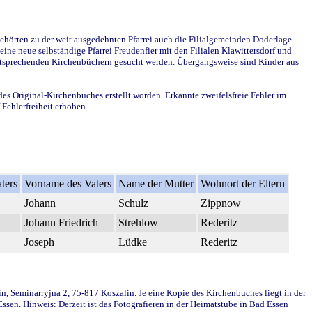
ehörten zu der weit ausgedehnten Pfarrei auch die Filialgemeinden Doderlage
ine neue selbständige Pfarrei Freudenfier mit den Filialen Klawittersdorf und
 entsprechenden Kirchenbüchern gesucht werden. Übergangsweise sind Kinder aus
des Original-Kirchenbuches erstellt worden. Erkannte zweifelsfreie Fehler im
Fehlerfreiheit erhoben.
ters
Vorname des Vaters
Name der Mutter
Wohnort der Eltern
Johann
Schulz
Zippnow
Johann Friedrich
Strehlow
Rederitz
Joseph
Lüdke
Rederitz
in, Seminarryjna 2, 75-817 Koszalin. Je eine Kopie des Kirchenbuches liegt in der
en. Hinweis: Derzeit ist das Fotografieren in der Heimatstube in Bad Essen