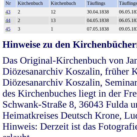
Nr
Kirchenbuch
Kirchenbuch
Täuflings
Täufling
43
2
12
30.04.1838
06.05.18
44
2
13
04.05.1838
06.05.18
45
3
1
07.05.1838
09.05.18
Hinweise zu den Kirchenbücher
Das Original-Kirchenbuch von Jan
Diözesanarchiv Koszalin, früher Kö
Diözesanarchiv Koszalin, Seminar
des Kirchenbuches liegt in der Fr
Schwank-Straße 8, 36043 Fulda u
Heimatkreises Deutsch Krone, Lu
Hinweis: Derzeit ist das Fotograf