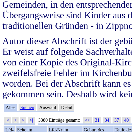
Gemeinden, in den entsprechende
Übergangsweise sind Kinder aus 
traditionellen Gründen - in Zippn
Autor dieser Abschrift ist der geb
Er weist auf folgende Sachverhalte
von einer Kopie des Original-Kirc
zweifelsfreie Fehler im Kirchenbuc
worden. Bei der Abschrift kann e
gekommen sein. Deshalb wird kein
Alles
Suchen
Auswahl
Detail
|<
<
>
>|
3380 Einträge gesamt:
<<
31
34
37
40
Lfd-
Seite im
Lfd-Nr im
Geburt des
Taufe de