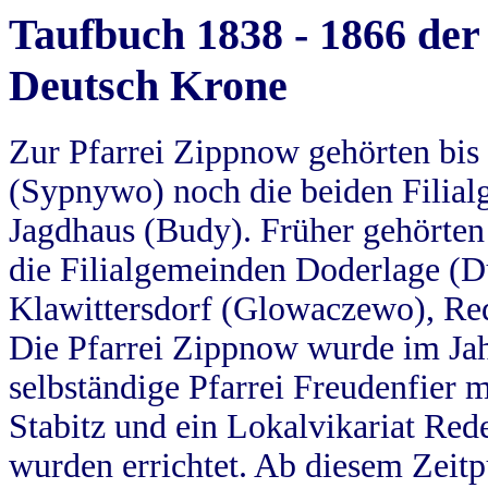
Taufbuch 1838 - 1866 der
Deutsch Krone
Zur Pfarrei Zippnow gehörten bi
(Sypnywo) noch die beiden Filial
Jagdhaus (Budy). Früher gehörten 
die Filialgemeinden Doderlage (D
Klawittersdorf (Glowaczewo), Red
Die Pfarrei Zippnow wurde im Jah
selbständige Pfarrei Freudenfier m
Stabitz und ein Lokalvikariat Red
wurden errichtet. Ab diesem Zeitp