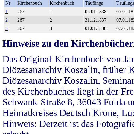
Nr
Kirchenbuch
Kirchenbuch
Täuflings
Täufling
1
267
1
05.01.1838
05.01.18
2
267
2
31.12.1837
07.01.18
3
267
3
01.01.1838
07.01.18
Hinweise zu den Kirchenbücher
Das Original-Kirchenbuch von Jan
Diözesanarchiv Koszalin, früher Kö
Diözesanarchiv Koszalin, Seminar
des Kirchenbuches liegt in der Fr
Schwank-Straße 8, 36043 Fulda u
Heimatkreises Deutsch Krone, Lu
Hinweis: Derzeit ist das Fotograf