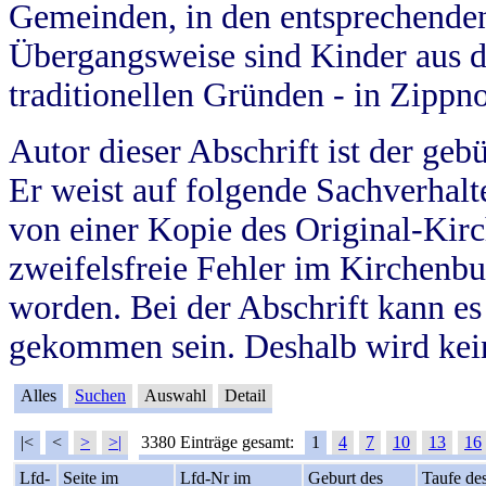
Gemeinden, in den entsprechende
Übergangsweise sind Kinder aus 
traditionellen Gründen - in Zippn
Autor dieser Abschrift ist der geb
Er weist auf folgende Sachverhalte
von einer Kopie des Original-Kirc
zweifelsfreie Fehler im Kirchenbuc
worden. Bei der Abschrift kann e
gekommen sein. Deshalb wird kein
Alles
Suchen
Auswahl
Detail
|<
<
>
>|
3380 Einträge gesamt:
1
4
7
10
13
16
Lfd-
Seite im
Lfd-Nr im
Geburt des
Taufe de