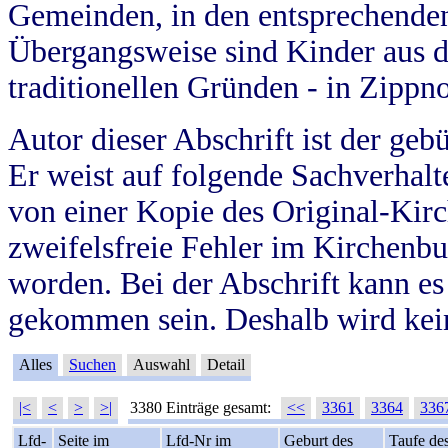
Gemeinden, in den entsprechende
Übergangsweise sind Kinder aus 
traditionellen Gründen - in Zippn
Autor dieser Abschrift ist der geb
Er weist auf folgende Sachverhalte
von einer Kopie des Original-Kirc
zweifelsfreie Fehler im Kirchenbuc
worden. Bei der Abschrift kann e
gekommen sein. Deshalb wird kein
Alles
Suchen
Auswahl
Detail
|<
<
>
>|
3380 Einträge gesamt:
<<
3361
3364
336
Lfd-
Seite im
Lfd-Nr im
Geburt des
Taufe de