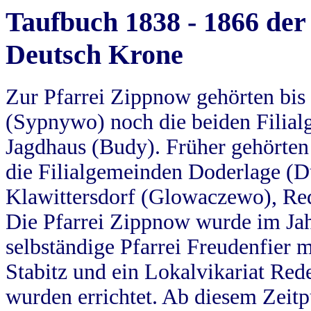
Taufbuch 1838 - 1866 der
Deutsch Krone
Zur Pfarrei Zippnow gehörten bi
(Sypnywo) noch die beiden Filial
Jagdhaus (Budy). Früher gehörten 
die Filialgemeinden Doderlage (D
Klawittersdorf (Glowaczewo), Red
Die Pfarrei Zippnow wurde im Jah
selbständige Pfarrei Freudenfier m
Stabitz und ein Lokalvikariat Red
wurden errichtet. Ab diesem Zeitp