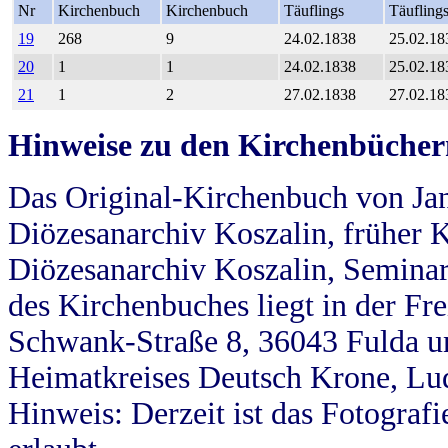
Nr
Kirchenbuch
Kirchenbuch
Täuflings
Täufling
19
268
9
24.02.1838
25.02.18
20
1
1
24.02.1838
25.02.18
21
1
2
27.02.1838
27.02.18
Hinweise zu den Kirchenbücher
Das Original-Kirchenbuch von Jan
Diözesanarchiv Koszalin, früher Kö
Diözesanarchiv Koszalin, Seminar
des Kirchenbuches liegt in der Fr
Schwank-Straße 8, 36043 Fulda u
Heimatkreises Deutsch Krone, Lu
Hinweis: Derzeit ist das Fotograf