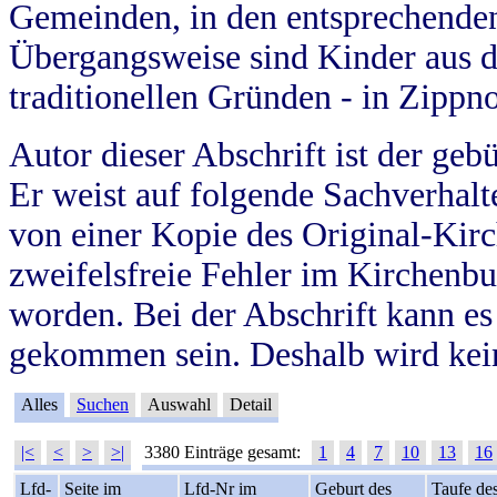
Gemeinden, in den entsprechende
Übergangsweise sind Kinder aus 
traditionellen Gründen - in Zippn
Autor dieser Abschrift ist der geb
Er weist auf folgende Sachverhalte
von einer Kopie des Original-Kirc
zweifelsfreie Fehler im Kirchenbuc
worden. Bei der Abschrift kann e
gekommen sein. Deshalb wird kein
Alles
Suchen
Auswahl
Detail
|<
<
>
>|
3380 Einträge gesamt:
1
4
7
10
13
16
Lfd-
Seite im
Lfd-Nr im
Geburt des
Taufe de