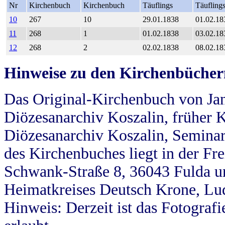
Nr
Kirchenbuch
Kirchenbuch
Täuflings
Täufling
10
267
10
29.01.1838
01.02.18
11
268
1
01.02.1838
03.02.18
12
268
2
02.02.1838
08.02.18
Hinweise zu den Kirchenbücher
Das Original-Kirchenbuch von Jan
Diözesanarchiv Koszalin, früher Kö
Diözesanarchiv Koszalin, Seminar
des Kirchenbuches liegt in der Fr
Schwank-Straße 8, 36043 Fulda u
Heimatkreises Deutsch Krone, Lu
Hinweis: Derzeit ist das Fotograf