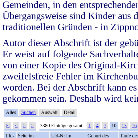
Gemeinden, in den entsprechende
Übergangsweise sind Kinder aus 
traditionellen Gründen - in Zippn
Autor dieser Abschrift ist der geb
Er weist auf folgende Sachverhalte
von einer Kopie des Original-Kirc
zweifelsfreie Fehler im Kirchenbuc
worden. Bei der Abschrift kann e
gekommen sein. Deshalb wird kein
Alles
Suchen
Auswahl
Detail
|<
<
>
>|
3380 Einträge gesamt:
1
4
7
10
13
16
Lfd-
Seite im
Lfd-Nr im
Geburt des
Taufe de