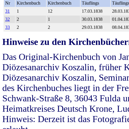
Nr
Kirchenbuch
Kirchenbuch
Täuflings
Täufling
31
1
12
17.03.1838
28.03.18
32
2
1
30.03.1838
01.04.18
33
2
2
29.03.1838
08.04.18
Hinweise zu den Kirchenbücher
Das Original-Kirchenbuch von Jan
Diözesanarchiv Koszalin, früher Kö
Diözesanarchiv Koszalin, Seminar
des Kirchenbuches liegt in der Fr
Schwank-Straße 8, 36043 Fulda u
Heimatkreises Deutsch Krone, Lu
Hinweis: Derzeit ist das Fotograf