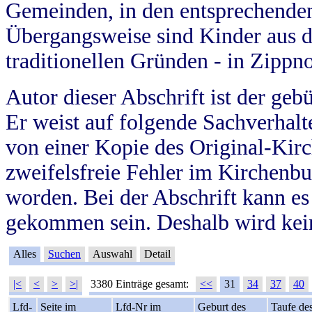
Gemeinden, in den entsprechende
Übergangsweise sind Kinder aus 
traditionellen Gründen - in Zippn
Autor dieser Abschrift ist der geb
Er weist auf folgende Sachverhalte
von einer Kopie des Original-Kirc
zweifelsfreie Fehler im Kirchenbuc
worden. Bei der Abschrift kann e
gekommen sein. Deshalb wird kein
Alles
Suchen
Auswahl
Detail
|<
<
>
>|
3380 Einträge gesamt:
<<
31
34
37
40
Lfd-
Seite im
Lfd-Nr im
Geburt des
Taufe de