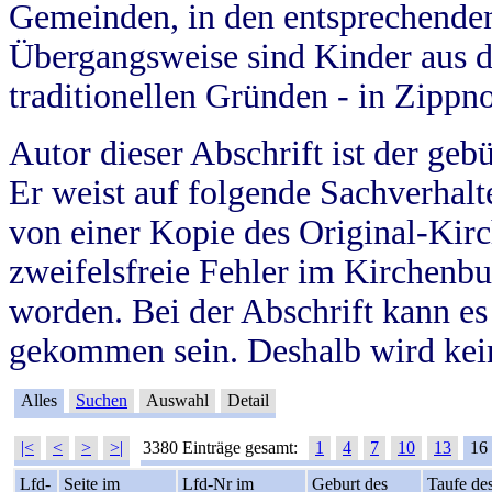
Gemeinden, in den entsprechende
Übergangsweise sind Kinder aus 
traditionellen Gründen - in Zippn
Autor dieser Abschrift ist der geb
Er weist auf folgende Sachverhalte
von einer Kopie des Original-Kirc
zweifelsfreie Fehler im Kirchenbuc
worden. Bei der Abschrift kann e
gekommen sein. Deshalb wird kein
Alles
Suchen
Auswahl
Detail
|<
<
>
>|
3380 Einträge gesamt:
1
4
7
10
13
16
Lfd-
Seite im
Lfd-Nr im
Geburt des
Taufe de