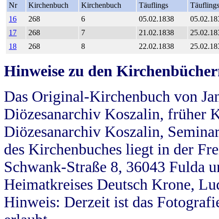
Nr
Kirchenbuch
Kirchenbuch
Täuflings
Täufling
16
268
6
05.02.1838
05.02.18
17
268
7
21.02.1838
25.02.18
18
268
8
22.02.1838
25.02.18
Hinweise zu den Kirchenbücher
Das Original-Kirchenbuch von Jan
Diözesanarchiv Koszalin, früher Kö
Diözesanarchiv Koszalin, Seminar
des Kirchenbuches liegt in der Fr
Schwank-Straße 8, 36043 Fulda u
Heimatkreises Deutsch Krone, Lu
Hinweis: Derzeit ist das Fotograf