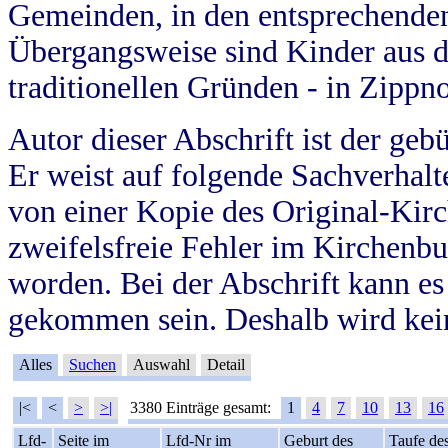
Gemeinden, in den entsprechende
Übergangsweise sind Kinder aus 
traditionellen Gründen - in Zippn
Autor dieser Abschrift ist der geb
Er weist auf folgende Sachverhalte
von einer Kopie des Original-Kirc
zweifelsfreie Fehler im Kirchenbuc
worden. Bei der Abschrift kann e
gekommen sein. Deshalb wird kein
Alles
Suchen
Auswahl
Detail
|<
<
>
>|
3380 Einträge gesamt:
1
4
7
10
13
16
Lfd-
Seite im
Lfd-Nr im
Geburt des
Taufe de