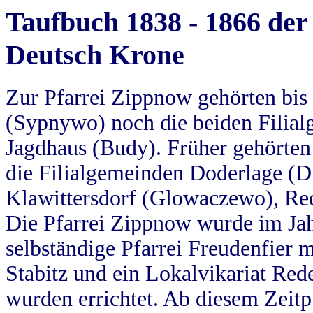
Taufbuch 1838 - 1866 der
Deutsch Krone
Zur Pfarrei Zippnow gehörten bi
(Sypnywo) noch die beiden Filial
Jagdhaus (Budy). Früher gehörten 
die Filialgemeinden Doderlage (D
Klawittersdorf (Glowaczewo), Red
Die Pfarrei Zippnow wurde im Jah
selbständige Pfarrei Freudenfier m
Stabitz und ein Lokalvikariat Red
wurden errichtet. Ab diesem Zeitp