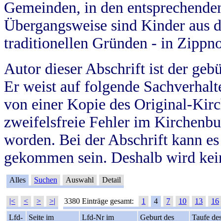
Gemeinden, in den entsprechende
Übergangsweise sind Kinder aus 
traditionellen Gründen - in Zippn
Autor dieser Abschrift ist der geb
Er weist auf folgende Sachverhalte
von einer Kopie des Original-Kirc
zweifelsfreie Fehler im Kirchenbuc
worden. Bei der Abschrift kann e
gekommen sein. Deshalb wird kein
Alles
Suchen
Auswahl
Detail
|<
<
>
>|
3380 Einträge gesamt:
1
4
7
10
13
16
Lfd-
Seite im
Lfd-Nr im
Geburt des
Taufe de