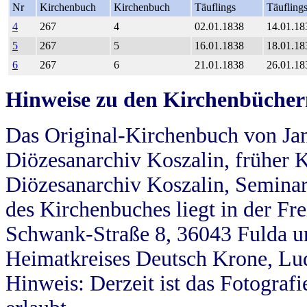
Nr
Kirchenbuch
Kirchenbuch
Täuflings
Täufling
4
267
4
02.01.1838
14.01.18
5
267
5
16.01.1838
18.01.18
6
267
6
21.01.1838
26.01.18
Hinweise zu den Kirchenbücher
Das Original-Kirchenbuch von Jan
Diözesanarchiv Koszalin, früher Kö
Diözesanarchiv Koszalin, Seminar
des Kirchenbuches liegt in der Fr
Schwank-Straße 8, 36043 Fulda u
Heimatkreises Deutsch Krone, Lu
Hinweis: Derzeit ist das Fotograf