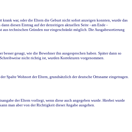
krank war, oder die Eltern die Geburt nicht sofort anzeigen konnten, wurde das
ann diesen Eintrag auf der derzeitigen aktuellen Seite - am Ende -
st aus technischen Gründen nur eingeschränkt möglich. Die Ausgabesortierung
r besser gesagt, wie die Bewohner ihn ausgesprochen haben. Später dann so
e Schreibweise nicht richtig ist, wurden Korrekturen vorgenommen.
r Spalte Wohnort der Eltern, grundsätzlich der deutsche Ortsname eingetragen.
rtsangabe der Eltern vorliegt, wenn diese auch angegeben wurde. Hierbei wurde
d kann man aber von der Richtigkeit dieser Angabe ausgehen.