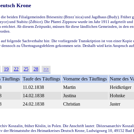
Deutsch Krone
ie beiden Filialgemeinden Briesenitz (Brzez`nica) und Jagdhaus (Budy). Früher g
yce) und Stabitz (Zdbice). Die Pfarrei Zippnow wurde im Jahr 1911 aufgeteilt und e
en errichtet. Ab diesem Zeitpunkt, müssen für diese ländlichen Gemeinden, in den
worden.
 auf folgende Sachverhalte hin: Die vorliegende Transkription ist von einer Kopie 
aber dennoch zu Übertragungsfehlern gekommen sein. Deshalb wird kein Anspruch auf 
19
22
25
28
>>
 Täuflings
Taufe des Täuflings
Vorname des Täuflings
Name des Va
8
11.02.1838
Martin
Heidkrüger
8
14.02.1838
Justina
Hohnke
8
24.02.1838
Christian
Jaster
iv Koszalin, früher Köslin, in Polen. Die Anschrift lautet: Diözesanarchiv Koszal
v der Heimatstube des Heimatkreises Deutsch Krone, Ludwigsweg 10, 49152 Bad Ess