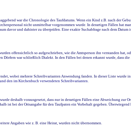
ggebend war die Chronologie des Taufdatums. Wenn ein Kind z.B. nach der Geburt 
rchenpersonal nicht unmittelbar vorgenommen wurde. In derartigen Fällen hat man d
raum davor und dahinter zu überprüfen. Eine exakte Suchabfrage nach dem Datum i
den offensichtlich so aufgeschrieben, wie die Amtsperson ihn verstanden hat, ode
n Dörfern war schließlich Dialekt. In den Fällen bei denen erkannt wurde, dass di
t, wobei mehrere Schreibvarianten Anwendung fanden. In dieser Liste wurde in de
n und den im Kirchenbuch verwendeten Schreibvarianten.
wurde deshalb vorausgesetzt, dass nur in derartigen Fällen eine Abweichung zur O
eshalb ist bei der Ortsangabe für den Taufpaten ein Vorbehalt gegeben. Überwiegen
weitere Angaben wie z. B. eine Heirat, wurden nicht übernommen.