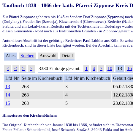
Taufbuch 1838 - 1866 der kath. Pfarrei Zippnow Kreis 
Zur Pfarrei Zippnow gehörten bis 1945 außer dem Dorf Zippnow (Sypnywo) noch d
(Dudylany), Freudenfier (Szwecja), Klawittersdorf (Glowaczewo), Rederitz (Nadarz
Stabitz und ein Lokalvikariat Rederitz mit der Tochterkirche in Doderlage wurd
diesen Gemeinden - wohl noch aus traditionellen Gründen - in Zippnow getauft 
Autor dieser Abschrift ist der gebürtige Rederitzer
Paul Lüdtke
aus Köln. Er weist
Kirchenbuch, sind in dieser Liste korrigiert worden. Bei der Abschrift kann es 
Alles
Suchen
Auswahl
Detail
|<
<
>
>|
3380 Einträge gesamt:
1
4
7
10
13
16
Lfd-Nr
Seite im Kirchenbuch
Lfd-Nr im Kirchenbuch
Geburt des
13
268
3
05.02.183
14
268
4
12.02.183
15
268
5
23.02.183
Hinweise zu den Kirchenbüchern
Das Original-Kirchenbuch von Januar 1838 bis 1866, befindet sich im Diözesanarch
Freien Prälatur Schneidemühl, Josef-Schwank-Straße 8, 36043 Fulda und im Archi