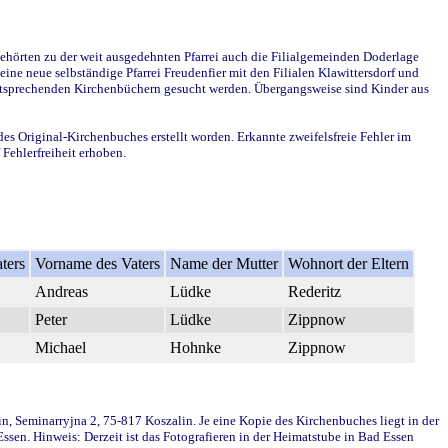
ehörten zu der weit ausgedehnten Pfarrei auch die Filialgemeinden Doderlage
ine neue selbständige Pfarrei Freudenfier mit den Filialen Klawittersdorf und
 entsprechenden Kirchenbüchern gesucht werden. Übergangsweise sind Kinder aus
des Original-Kirchenbuches erstellt worden. Erkannte zweifelsfreie Fehler im
Fehlerfreiheit erhoben.
ters
Vorname des Vaters
Name der Mutter
Wohnort der Eltern
Andreas
Lüdke
Rederitz
Peter
Lüdke
Zippnow
Michael
Hohnke
Zippnow
in, Seminarryjna 2, 75-817 Koszalin. Je eine Kopie des Kirchenbuches liegt in der
en. Hinweis: Derzeit ist das Fotografieren in der Heimatstube in Bad Essen