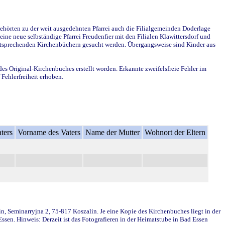
ehörten zu der weit ausgedehnten Pfarrei auch die Filialgemeinden Doderlage
ine neue selbständige Pfarrei Freudenfier mit den Filialen Klawittersdorf und
 entsprechenden Kirchenbüchern gesucht werden. Übergangsweise sind Kinder aus
des Original-Kirchenbuches erstellt worden. Erkannte zweifelsfreie Fehler im
Fehlerfreiheit erhoben.
ters
Vorname des Vaters
Name der Mutter
Wohnort der Eltern
in, Seminarryjna 2, 75-817 Koszalin. Je eine Kopie des Kirchenbuches liegt in der
en. Hinweis: Derzeit ist das Fotografieren in der Heimatstube in Bad Essen