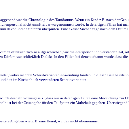
ggebend war die Chronologie des Taufdatums. Wenn ein Kind z.B. nach der Geburt 
rchenpersonal nicht unmittelbar vorgenommen wurde. In derartigen Fällen hat man d
raum davor und dahinter zu überprüfen. Eine exakte Suchabfrage nach dem Datum i
den offensichtlich so aufgeschrieben, wie die Amtsperson ihn verstanden hat, ode
n Dörfern war schließlich Dialekt. In den Fällen bei denen erkannt wurde, dass di
t, wobei mehrere Schreibvarianten Anwendung fanden. In dieser Liste wurde in de
n und den im Kirchenbuch verwendeten Schreibvarianten.
wurde deshalb vorausgesetzt, dass nur in derartigen Fällen eine Abweichung zur O
eshalb ist bei der Ortsangabe für den Taufpaten ein Vorbehalt gegeben. Überwiegen
weitere Angaben wie z. B. eine Heirat, wurden nicht übernommen.