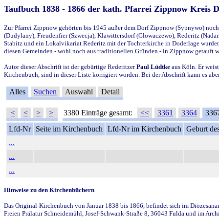
Taufbuch 1838 - 1866 der kath. Pfarrei Zippnow Kreis 
Zur Pfarrei Zippnow gehörten bis 1945 außer dem Dorf Zippnow (Sypnywo) noch d
(Dudylany), Freudenfier (Szwecja), Klawittersdorf (Glowaczewo), Rederitz (Nadarz
Stabitz und ein Lokalvikariat Rederitz mit der Tochterkirche in Doderlage wurd
diesen Gemeinden - wohl noch aus traditionellen Gründen - in Zippnow getauft 
Autor dieser Abschrift ist der gebürtige Rederitzer
Paul Lüdtke
aus Köln. Er weist
Kirchenbuch, sind in dieser Liste korrigiert worden. Bei der Abschrift kann es 
Alles
Suchen
Auswahl
Detail
|<
<
>
>|
3380 Einträge gesamt:
<<
3361
3364
336
Lfd-Nr
Seite im Kirchenbuch
Lfd-Nr im Kirchenbuch
Geburt des
...
...
...
Hinweise zu den Kirchenbüchern
Das Original-Kirchenbuch von Januar 1838 bis 1866, befindet sich im Diözesanarch
Freien Prälatur Schneidemühl, Josef-Schwank-Straße 8, 36043 Fulda und im Archi