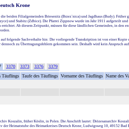
Deutsch Krone
ie beiden Filialgemeinden Briesenitz (Brzez`nica) und Jagdhaus (Budy). Früher g
yce) und Stabitz (Zdbice). Die Pfarrei Zippnow wurde im Jahr 1911 aufgeteilt und e
en errichtet. Ab diesem Zeitpunkt, müssen für diese ländlichen Gemeinden, in den
worden.
 auf folgende Sachverhalte hin: Die vorliegende Transkription ist von einer Kopie 
aber dennoch zu Übertragungsfehlern gekommen sein. Deshalb wird kein Anspruch auf 
7
3370
3373
3376
3379
 Täuflings
Taufe des Täuflings
Vorname des Täuflings
Name des Va
iv Koszalin, früher Köslin, in Polen. Die Anschrift lautet: Diözesanarchiv Koszal
v der Heimatstube des Heimatkreises Deutsch Krone, Ludwigsweg 10, 49152 Bad Ess