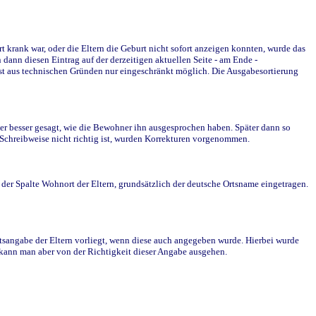
krank war, oder die Eltern die Geburt nicht sofort anzeigen konnten, wurde das
ann diesen Eintrag auf der derzeitigen aktuellen Seite - am Ende -
st aus technischen Gründen nur eingeschränkt möglich. Die Ausgabesortierung
r besser gesagt, wie die Bewohner ihn ausgesprochen haben. Später dann so
e Schreibweise nicht richtig ist, wurden Korrekturen vorgenommen.
r Spalte Wohnort der Eltern, grundsätzlich der deutsche Ortsname eingetragen.
rtsangabe der Eltern vorliegt, wenn diese auch angegeben wurde. Hierbei wurde
d kann man aber von der Richtigkeit dieser Angabe ausgehen.