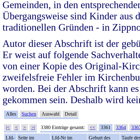
Gemeinden, in den entsprechende
Übergangsweise sind Kinder aus 
traditionellen Gründen - in Zippn
Autor dieser Abschrift ist der geb
Er weist auf folgende Sachverhalte
von einer Kopie des Original-Kirc
zweifelsfreie Fehler im Kirchenbuc
worden. Bei der Abschrift kann e
gekommen sein. Deshalb wird kein
Alles
Suchen
Auswahl
Detail
|<
<
>
>|
3380 Einträge gesamt:
<<
3361
3364
336
Lfd-
Seite im
Lfd-Nr im
Geburt des
Taufe de