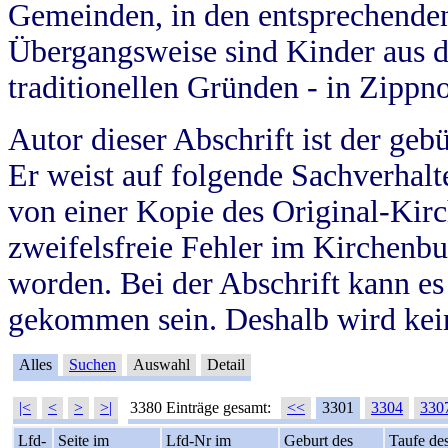
Gemeinden, in den entsprechende
Übergangsweise sind Kinder aus 
traditionellen Gründen - in Zippn
Autor dieser Abschrift ist der geb
Er weist auf folgende Sachverhalte
von einer Kopie des Original-Kirc
zweifelsfreie Fehler im Kirchenbuc
worden. Bei der Abschrift kann e
gekommen sein. Deshalb wird kein
Alles
Suchen
Auswahl
Detail
|<
<
>
>|
3380 Einträge gesamt:
<<
3301
3304
330
Lfd-
Seite im
Lfd-Nr im
Geburt des
Taufe de