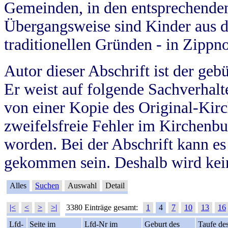
Gemeinden, in den entsprechende
Übergangsweise sind Kinder aus 
traditionellen Gründen - in Zippn
Autor dieser Abschrift ist der geb
Er weist auf folgende Sachverhalte
von einer Kopie des Original-Kirc
zweifelsfreie Fehler im Kirchenbuc
worden. Bei der Abschrift kann e
gekommen sein. Deshalb wird kein
Alles
Suchen
Auswahl
Detail
|<
<
>
>|
3380 Einträge gesamt:
1
4
7
10
13
16
Lfd-
Seite im
Lfd-Nr im
Geburt des
Taufe de