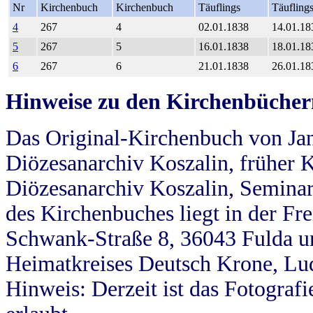
Nr
Kirchenbuch
Kirchenbuch
Täuflings
Täufling
4
267
4
02.01.1838
14.01.18
5
267
5
16.01.1838
18.01.18
6
267
6
21.01.1838
26.01.18
Hinweise zu den Kirchenbücher
Das Original-Kirchenbuch von Jan
Diözesanarchiv Koszalin, früher Kö
Diözesanarchiv Koszalin, Seminar
des Kirchenbuches liegt in der Fr
Schwank-Straße 8, 36043 Fulda u
Heimatkreises Deutsch Krone, Lu
Hinweis: Derzeit ist das Fotograf