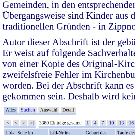
Gemeinden, in den entsprechende
Übergangsweise sind Kinder aus 
traditionellen Gründen - in Zippn
Autor dieser Abschrift ist der geb
Er weist auf folgende Sachverhalte
von einer Kopie des Original-Kirc
zweifelsfreie Fehler im Kirchenbuc
worden. Bei der Abschrift kann e
gekommen sein. Deshalb wird kein
Alles
Suchen
Auswahl
Detail
|<
<
>
>|
3380 Einträge gesamt:
1
4
7
10
13
16
Lfd-
Seite im
Lfd-Nr im
Geburt des
Taufe de