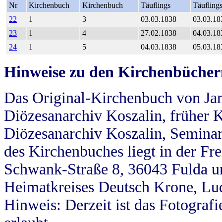
Nr
Kirchenbuch
Kirchenbuch
Täuflings
Täufling
22
1
3
03.03.1838
03.03.18
23
1
4
27.02.1838
04.03.18
24
1
5
04.03.1838
05.03.18
Hinweise zu den Kirchenbücher
Das Original-Kirchenbuch von Jan
Diözesanarchiv Koszalin, früher Kö
Diözesanarchiv Koszalin, Seminar
des Kirchenbuches liegt in der Fr
Schwank-Straße 8, 36043 Fulda u
Heimatkreises Deutsch Krone, Lu
Hinweis: Derzeit ist das Fotograf