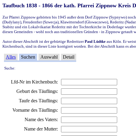
Taufbuch 1838 - 1866 der kath. Pfarrei Zippnow Kreis 
Zur Pfarrei Zippnow gehörten bis 1945 außer dem Dorf Zippnow (Sypnywo) noch d
(Dudylany), Freudenfier (Szwecja), Klawittersdorf (Glowaczewo), Rederitz (Nadarz
Stabitz und ein Lokalvikariat Rederitz mit der Tochterkirche in Doderlage wurd
diesen Gemeinden - wohl noch aus traditionellen Gründen - in Zippnow getauft 
Autor dieser Abschrift ist der gebürtige Rederitzer
Paul Lüdtke
aus Köln. Er weist
Kirchenbuch, sind in dieser Liste korrigiert worden. Bei der Abschrift kann es 
Alles
Suchen
Auswahl
Detail
Suche:
Lfd-Nr im Kirchenbuch:
Geburt des Täuflings:
Taufe des Täuflings:
Vorname des Täuflings:
Name des Vaters:
Name der Mutter: