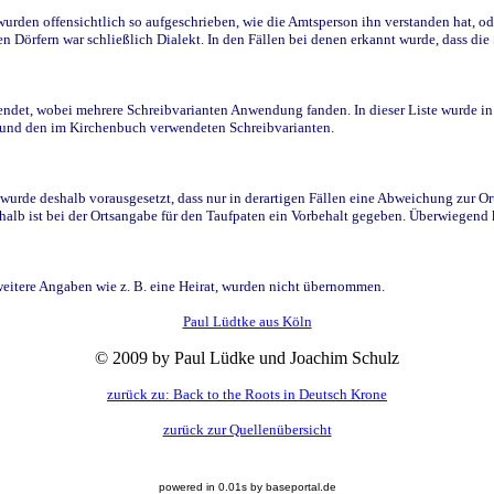
den offensichtlich so aufgeschrieben, wie die Amtsperson ihn verstanden hat, ode
n Dörfern war schließlich Dialekt. In den Fällen bei denen erkannt wurde, dass di
t, wobei mehrere Schreibvarianten Anwendung fanden. In dieser Liste wurde in de
n und den im Kirchenbuch verwendeten Schreibvarianten.
wurde deshalb vorausgesetzt, dass nur in derartigen Fällen eine Abweichung zur O
eshalb ist bei der Ortsangabe für den Taufpaten ein Vorbehalt gegeben. Überwiegen
weitere Angaben wie z. B. eine Heirat, wurden nicht übernommen.
Paul Lüdtke aus Köln
© 2009 by Paul Lüdke und Joachim Schulz
zurück zu: Back to the Roots in Deutsch Krone
zurück zur Quellenübersicht
powered in 0.01s by baseportal.de