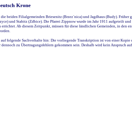
Deutsch Krone
ie beiden Filialgemeinden Briesenitz (Brzez`nica) und Jagdhaus (Budy). Früher g
yce) und Stabitz (Zdbice). Die Pfarrei Zippnow wurde im Jahr 1911 aufgeteilt und e
en errichtet. Ab diesem Zeitpunkt, müssen für diese ländlichen Gemeinden, in den
worden.
 auf folgende Sachverhalte hin: Die vorliegende Transkription ist von einer Kopie 
aber dennoch zu Übertragungsfehlern gekommen sein. Deshalb wird kein Anspruch auf 