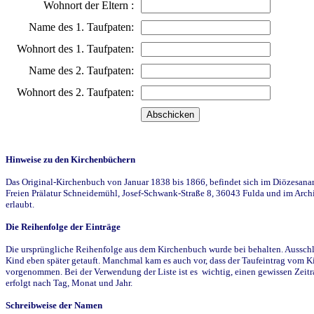
Wohnort der Eltern :
Name des 1. Taufpaten:
Wohnort des 1. Taufpaten:
Name des 2. Taufpaten:
Wohnort des 2. Taufpaten:
Hinweise zu den Kirchenbüchern
Das Original-Kirchenbuch von Januar 1838 bis 1866, befindet sich im Diözesanarch
Freien Prälatur Schneidemühl, Josef-Schwank-Straße 8, 36043 Fulda und im Archi
erlaubt.
Die Reihenfolge der Einträge
Die ursprüngliche Reihenfolge aus dem Kirchenbuch wurde bei behalten. Ausschla
Kind eben später getauft. Manchmal kam es auch vor, dass der Taufeintrag vom Ki
vorgenommen. Bei der Verwendung der Liste ist es wichtig, einen gewissen Zeit
erfolgt nach Tag, Monat und Jahr.
Schreibweise der Namen