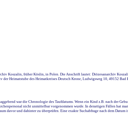
iv Koszalin, früher Köslin, in Polen. Die Anschrift lautet: Diözesanarchiv Koszal
v der Heimatstube des Heimatkreises Deutsch Krone, Ludwigsweg 10, 49152 Bad Ess
ggebend war die Chronologie des Taufdatums. Wenn ein Kind z.B. nach der Geburt 
rchenpersonal nicht unmittelbar vorgenommen wurde. In derartigen Fällen hat man d
raum davor und dahinter zu überprüfen. Eine exakte Suchabfrage nach dem Datum i