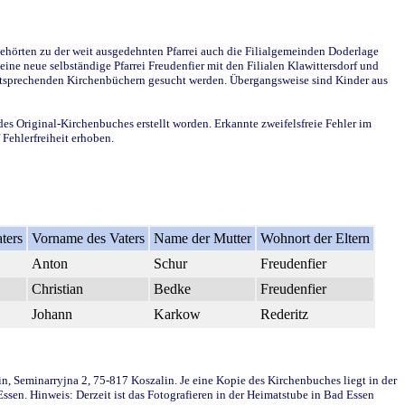
ehörten zu der weit ausgedehnten Pfarrei auch die Filialgemeinden Doderlage
ine neue selbständige Pfarrei Freudenfier mit den Filialen Klawittersdorf und
 entsprechenden Kirchenbüchern gesucht werden. Übergangsweise sind Kinder aus
des Original-Kirchenbuches erstellt worden. Erkannte zweifelsfreie Fehler im
Fehlerfreiheit erhoben.
ters
Vorname des Vaters
Name der Mutter
Wohnort der Eltern
Anton
Schur
Freudenfier
Christian
Bedke
Freudenfier
Johann
Karkow
Rederitz
in, Seminarryjna 2, 75-817 Koszalin. Je eine Kopie des Kirchenbuches liegt in der
en. Hinweis: Derzeit ist das Fotografieren in der Heimatstube in Bad Essen