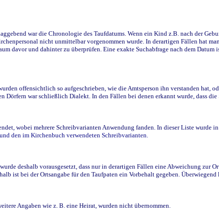
ggebend war die Chronologie des Taufdatums. Wenn ein Kind z.B. nach der Geburt 
rchenpersonal nicht unmittelbar vorgenommen wurde. In derartigen Fällen hat man d
raum davor und dahinter zu überprüfen. Eine exakte Suchabfrage nach dem Datum i
den offensichtlich so aufgeschrieben, wie die Amtsperson ihn verstanden hat, ode
n Dörfern war schließlich Dialekt. In den Fällen bei denen erkannt wurde, dass di
t, wobei mehrere Schreibvarianten Anwendung fanden. In dieser Liste wurde in de
n und den im Kirchenbuch verwendeten Schreibvarianten.
wurde deshalb vorausgesetzt, dass nur in derartigen Fällen eine Abweichung zur O
eshalb ist bei der Ortsangabe für den Taufpaten ein Vorbehalt gegeben. Überwiegen
weitere Angaben wie z. B. eine Heirat, wurden nicht übernommen.