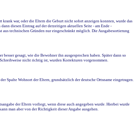
krank war, oder die Eltern die Geburt nicht sofort anzeigen konnten, wurde das
ann diesen Eintrag auf der derzeitigen aktuellen Seite - am Ende -
st aus technischen Gründen nur eingeschränkt möglich. Die Ausgabesortierung
r besser gesagt, wie die Bewohner ihn ausgesprochen haben. Später dann so
e Schreibweise nicht richtig ist, wurden Korrekturen vorgenommen.
r Spalte Wohnort der Eltern, grundsätzlich der deutsche Ortsname eingetragen.
rtsangabe der Eltern vorliegt, wenn diese auch angegeben wurde. Hierbei wurde
d kann man aber von der Richtigkeit dieser Angabe ausgehen.