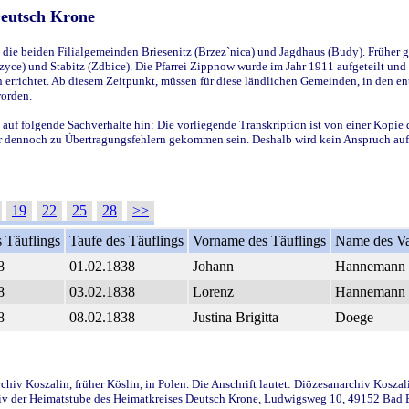
Deutsch Krone
ie beiden Filialgemeinden Briesenitz (Brzez`nica) und Jagdhaus (Budy). Früher g
yce) und Stabitz (Zdbice). Die Pfarrei Zippnow wurde im Jahr 1911 aufgeteilt und e
en errichtet. Ab diesem Zeitpunkt, müssen für diese ländlichen Gemeinden, in den
worden.
 auf folgende Sachverhalte hin: Die vorliegende Transkription ist von einer Kopie 
aber dennoch zu Übertragungsfehlern gekommen sein. Deshalb wird kein Anspruch auf 
19
22
25
28
>>
 Täuflings
Taufe des Täuflings
Vorname des Täuflings
Name des Va
8
01.02.1838
Johann
Hannemann
8
03.02.1838
Lorenz
Hannemann
8
08.02.1838
Justina Brigitta
Doege
iv Koszalin, früher Köslin, in Polen. Die Anschrift lautet: Diözesanarchiv Koszal
v der Heimatstube des Heimatkreises Deutsch Krone, Ludwigsweg 10, 49152 Bad Ess