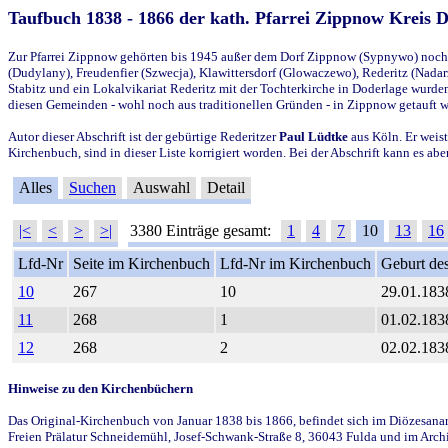
Taufbuch 1838 - 1866 der kath. Pfarrei Zippnow Kreis 
Zur Pfarrei Zippnow gehörten bis 1945 außer dem Dorf Zippnow (Sypnywo) noch d
(Dudylany), Freudenfier (Szwecja), Klawittersdorf (Glowaczewo), Rederitz (Nadarz
Stabitz und ein Lokalvikariat Rederitz mit der Tochterkirche in Doderlage wurd
diesen Gemeinden - wohl noch aus traditionellen Gründen - in Zippnow getauft 
Autor dieser Abschrift ist der gebürtige Rederitzer
Paul Lüdtke
aus Köln. Er weist
Kirchenbuch, sind in dieser Liste korrigiert worden. Bei der Abschrift kann es 
Alles
Suchen
Auswahl
Detail
|<
<
>
>|
3380 Einträge gesamt:
1
4
7
10
13
16
Lfd-Nr
Seite im Kirchenbuch
Lfd-Nr im Kirchenbuch
Geburt des
10
267
10
29.01.183
11
268
1
01.02.183
12
268
2
02.02.183
Hinweise zu den Kirchenbüchern
Das Original-Kirchenbuch von Januar 1838 bis 1866, befindet sich im Diözesanarch
Freien Prälatur Schneidemühl, Josef-Schwank-Straße 8, 36043 Fulda und im Archi