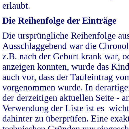
erlaubt.
Die Reihenfolge der Einträge
Die ursprüngliche Reihenfolge au
Ausschlaggebend war die Chronol
z.B. nach der Geburt krank war, od
anzeigen konnten, wurde das Kind
auch vor, dass der Taufeintrag vo
vorgenommen wurde. In derartigen
der derzeitigen aktuellen Seite -
Verwendung der Liste ist es wich
dahinter zu überprüfen. Eine exa
technischen Gründen nur eingesch