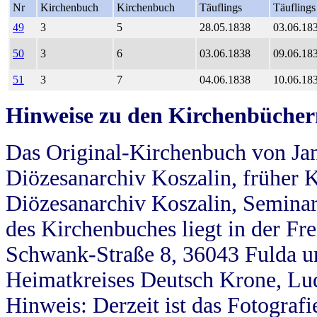
Nr
Kirchenbuch
Kirchenbuch
Täuflings
Täuflings
49
3
5
28.05.1838
03.06.18
50
3
6
03.06.1838
09.06.18
51
3
7
04.06.1838
10.06.18
Hinweise zu den Kirchenbücher
Das Original-Kirchenbuch von Jan
Diözesanarchiv Koszalin, früher Kö
Diözesanarchiv Koszalin, Seminar
des Kirchenbuches liegt in der Fr
Schwank-Straße 8, 36043 Fulda u
Heimatkreises Deutsch Krone, Lu
Hinweis: Derzeit ist das Fotograf