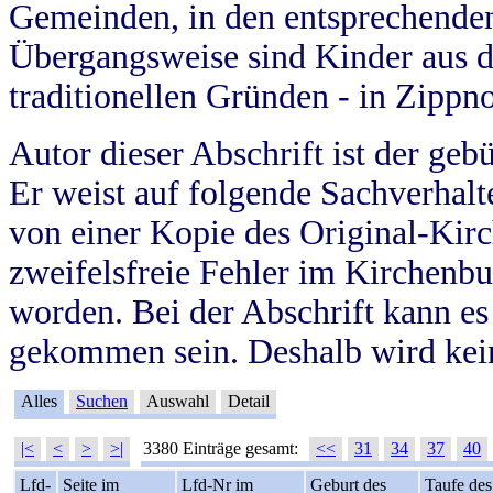
Gemeinden, in den entsprechende
Übergangsweise sind Kinder aus 
traditionellen Gründen - in Zippn
Autor dieser Abschrift ist der geb
Er weist auf folgende Sachverhalte
von einer Kopie des Original-Kirc
zweifelsfreie Fehler im Kirchenbuc
worden. Bei der Abschrift kann e
gekommen sein. Deshalb wird kein
Alles
Suchen
Auswahl
Detail
|<
<
>
>|
3380 Einträge gesamt:
<<
31
34
37
40
Lfd-
Seite im
Lfd-Nr im
Geburt des
Taufe des