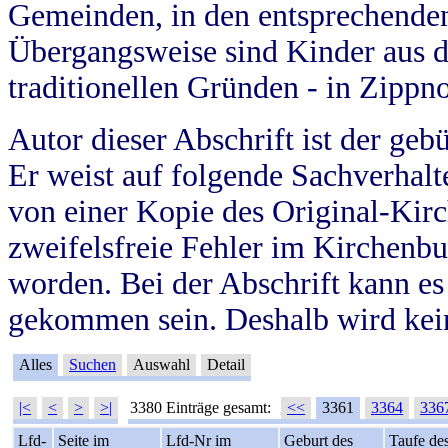
Gemeinden, in den entsprechende
Übergangsweise sind Kinder aus 
traditionellen Gründen - in Zippn
Autor dieser Abschrift ist der geb
Er weist auf folgende Sachverhalte
von einer Kopie des Original-Kirc
zweifelsfreie Fehler im Kirchenbuc
worden. Bei der Abschrift kann e
gekommen sein. Deshalb wird kein
Alles
Suchen
Auswahl
Detail
|<
<
>
>|
3380 Einträge gesamt:
<<
3361
3364
336
Lfd-
Seite im
Lfd-Nr im
Geburt des
Taufe de