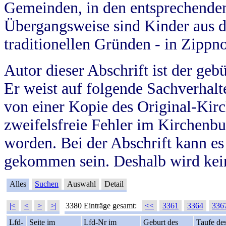
Gemeinden, in den entsprechende
Übergangsweise sind Kinder aus 
traditionellen Gründen - in Zippn
Autor dieser Abschrift ist der geb
Er weist auf folgende Sachverhalte
von einer Kopie des Original-Kirc
zweifelsfreie Fehler im Kirchenbuc
worden. Bei der Abschrift kann e
gekommen sein. Deshalb wird kein
Alles
Suchen
Auswahl
Detail
|<
<
>
>|
3380 Einträge gesamt:
<<
3361
3364
336
Lfd-
Seite im
Lfd-Nr im
Geburt des
Taufe de