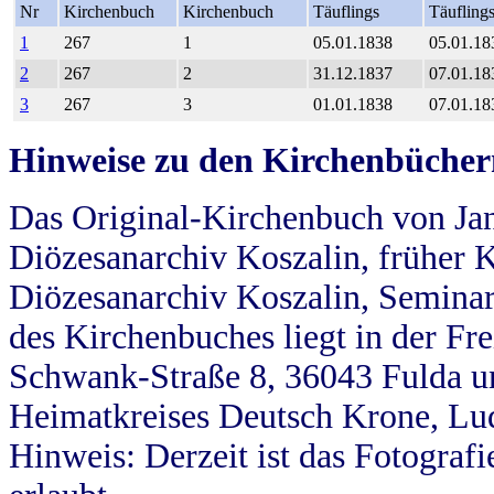
Nr
Kirchenbuch
Kirchenbuch
Täuflings
Täufling
1
267
1
05.01.1838
05.01.18
2
267
2
31.12.1837
07.01.18
3
267
3
01.01.1838
07.01.18
Hinweise zu den Kirchenbücher
Das Original-Kirchenbuch von Jan
Diözesanarchiv Koszalin, früher Kö
Diözesanarchiv Koszalin, Seminar
des Kirchenbuches liegt in der Fr
Schwank-Straße 8, 36043 Fulda u
Heimatkreises Deutsch Krone, Lu
Hinweis: Derzeit ist das Fotograf