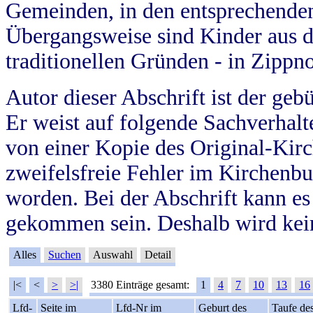
Gemeinden, in den entsprechende
Übergangsweise sind Kinder aus 
traditionellen Gründen - in Zippn
Autor dieser Abschrift ist der geb
Er weist auf folgende Sachverhalte
von einer Kopie des Original-Kirc
zweifelsfreie Fehler im Kirchenbuc
worden. Bei der Abschrift kann e
gekommen sein. Deshalb wird kein
Alles
Suchen
Auswahl
Detail
|<
<
>
>|
3380 Einträge gesamt:
1
4
7
10
13
16
Lfd-
Seite im
Lfd-Nr im
Geburt des
Taufe de